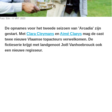
Foto: Eén - © VRT 2023
De opnames voor het tweede seizoen van 'Arcadia' zijn
gestart. Met
Clara Cleymans
en
Aimé Claeys
mag de cast
twee nieuwe Vlaamse topacteurs verwelkomen. De
fictieserie krijgt met landgenoot Joël Vanhoebrouck ook
een nieuwe regisseur.