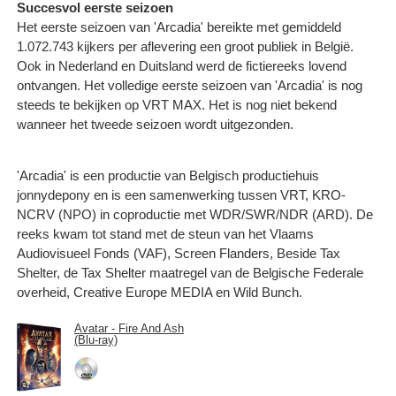
Succesvol eerste seizoen
Het eerste seizoen van 'Arcadia' bereikte met gemiddeld
1.072.743 kijkers per aflevering een groot publiek in België.
Ook in Nederland en Duitsland werd de fictiereeks lovend
ontvangen. Het volledige eerste seizoen van 'Arcadia' is nog
steeds te bekijken op VRT MAX. Het is nog niet bekend
wanneer het tweede seizoen wordt uitgezonden.
'Arcadia' is een productie van Belgisch productiehuis
jonnydepony en is een samenwerking tussen VRT, KRO-
NCRV (NPO) in coproductie met WDR/SWR/NDR (ARD). De
reeks kwam tot stand met de steun van het Vlaams
Audiovisueel Fonds (VAF), Screen Flanders, Beside Tax
Shelter, de Tax Shelter maatregel van de Belgische Federale
overheid, Creative Europe MEDIA en Wild Bunch.
Avatar - Fire And Ash
(Blu-ray)