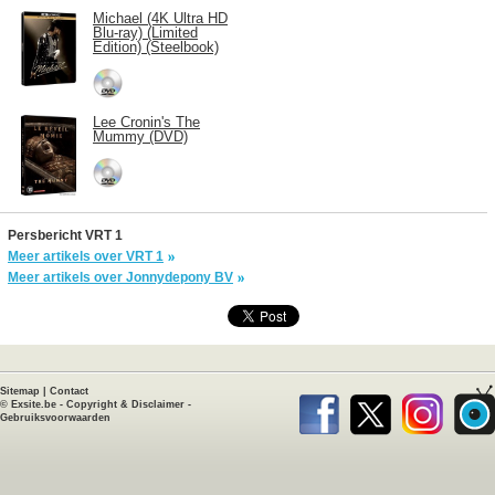
Michael (4K Ultra HD
Blu-ray) (Limited
Edition) (Steelbook)
Lee Cronin's The
Mummy (DVD)
Persbericht VRT 1
Meer artikels over VRT 1
Meer artikels over Jonnydepony BV
Sitemap
|
Contact
©
Exsite.be
-
Copyright & Disclaimer
-
Gebruiksvoorwaarden