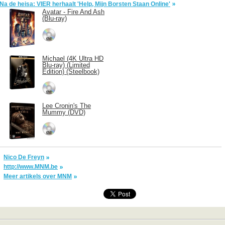
Na de heisa: VIER herhaalt 'Help, Mijn Borsten Staan Online'
Avatar - Fire And Ash
(Blu-ray)
Michael (4K Ultra HD
Blu-ray) (Limited
Edition) (Steelbook)
Lee Cronin's The
Mummy (DVD)
Nico De Freyn
http://www.MNM.be
Meer artikels over MNM