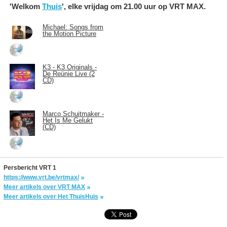
'Welkom
Thuis
', elke vrijdag om 21.00 uur op VRT MAX.
Michael: Songs from
the Motion Picture
K3 - K3 Originals -
De Reünie Live (2
CD)
Marco Schuitmaker -
Het Is Me Gelukt
(CD)
Persbericht VRT 1
https://www.vrt.be/vrtmax/
Meer artikels over VRT MAX
Meer artikels over Het ThuisHuis