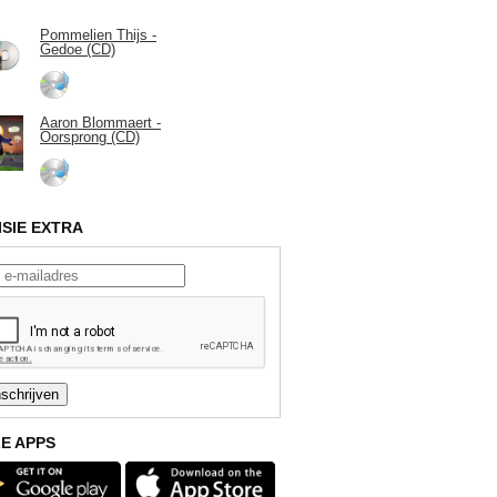
Pommelien Thijs -
Gedoe (CD)
Aaron Blommaert -
Oorsprong (CD)
ISIE EXTRA
E APPS