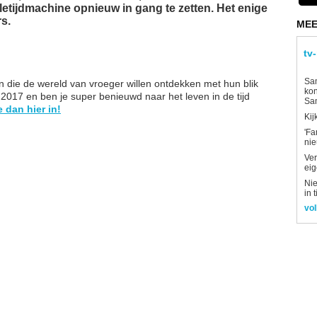
letijdmachine opnieuw in gang te zetten. Het enige
rs.
MEE
tv
Sam
n die de wereld van vroeger willen ontdekken met hun blik
kon
2017 en ben je super benieuwd naar het leven in de tijd
Sa
e dan hier in!
Kij
'Fa
ni
Ver
eig
Nie
in 
vol