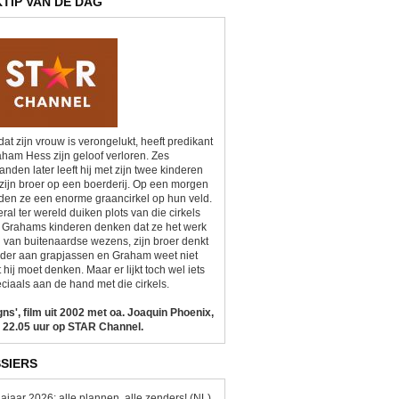
KTIP VAN DE DAG
at zijn vrouw is verongelukt, heeft predikant
ham Hess zijn geloof verloren. Zes
nden later leeft hij met zijn twee kinderen
zijn broer op een boerderij. Op een morgen
den ze een enorme graancirkel op hun veld.
ral ter wereld duiken plots van die cirkels
 Grahams kinderen denken dat ze het werk
n van buitenaardse wezens, zijn broer denkt
der aan grapjassen en Graham weet niet
 hij moet denken. Maar er lijkt toch wel iets
ciaals aan de hand met die cirkels.
gns', film uit 2002 met oa. Joaquin Phoenix,
 22.05 uur op STAR Channel.
SIERS
ajaar 2026: alle plannen, alle zenders! (NL)