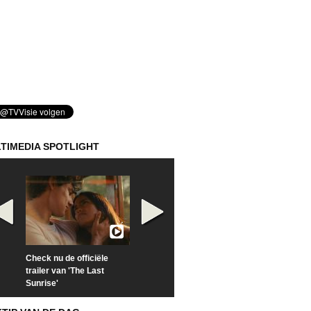
TIMEDIA SPOTLIGHT
Check nu de officiële
Kijk vanaf maandag naar
Kijk nu naar 'Po
trailer van 'The Last
'Furious' op Disney+
of Time with To
Sunrise'
Hiddleston'