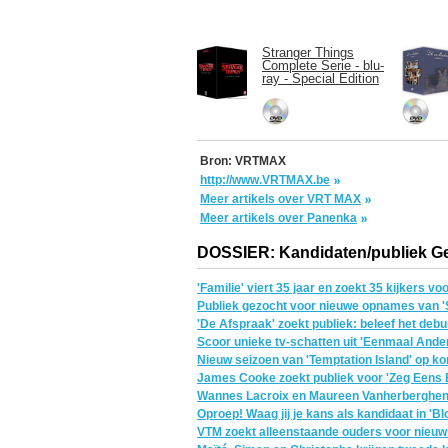
Stranger Things
Complete Serie - blu-
ray - Special Edition
Bron: VRTMAX
http://www.VRTMAX.be
Meer artikels over VRT MAX
Meer artikels over Panenka
DOSSIER: Kandidaten/publiek G
'Familie' viert 35 jaar en zoekt 35 kijkers v
Publiek gezocht voor nieuwe opnames van '
'De Afspraak' zoekt publiek: beleef het debu
Scoor unieke tv-schatten uit 'Eenmaal Anderm
Nieuw seizoen van 'Temptation Island' op koms
James Cooke zoekt publiek voor 'Zeg Eens 
Wannes Lacroix en Maureen Vanherberghen z
Oproep! Waag jij je kans als kandidaat in 'B
VTM zoekt alleenstaande ouders voor nieu