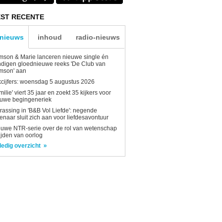
ST RECENTE
-nieuws
inhoud
radio-nieuws
son & Marie lanceren nieuwe single én
digen gloednieuwe reeks 'De Club van
mson' aan
kcijfers: woensdag 5 augustus 2026
milie' viert 35 jaar en zoekt 35 kijkers voor
euwe begingeneriek
rassing in 'B&B Vol Liefde': negende
enaar sluit zich aan voor liefdesavontuur
uwe NTR-serie over de rol van wetenschap
tijden van oorlog
ledig overzicht