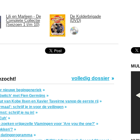
Lili en Marleen - De
De Kolderbrigade
Complete Collectie
(DVD)
(Seizoen 1 t/m 10)
MUL
volledig dossier
ezocht!
oor nieuwe begingeneriek
Switch' met Fien Germijns
ut van Kobe Ilsen en Xavier Taveirne vanop de eerste rij
aal': schrijf je in voor de veilingen
t: schrijf je nu in!
Euh'
oeken vrijgezelle Vlamingen voor 'Are you the one?'
lokken'?
w datingprogramma