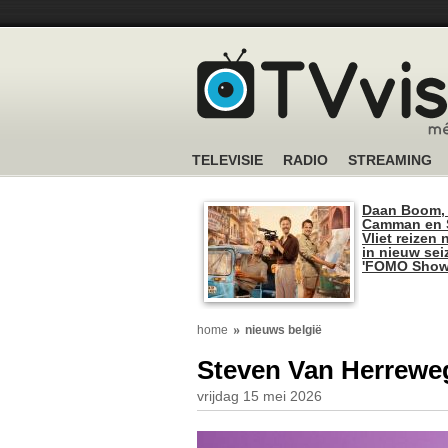
TELEVISIE
RADIO
STREAMING
Daan Boom,
Camman en S
Vliet reizen 
in nieuw se
'FOMO Show
home
nieuws belgië
Steven Van Herreweg
vrijdag 15 mei 2026