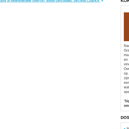
KIJ
kans in gloednieuwe spin-off 'Blind Getrouwd: Second Chance'
Nad
Gra
maa
en 
vin
Ove
op.
zij
eer
wat
spe
'Si
om
DOS
N