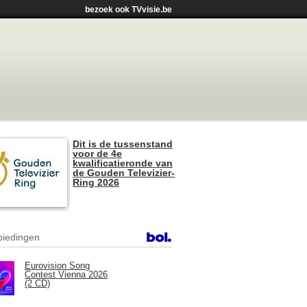
bezoek ook TVvisie.be
Dit is de tussenstand
voor de 4e
kwalificatieronde van
de Gouden Televizier-
Ring 2026
iedingen
Eurovision Song
Contest Vienna 2026
(2 CD)