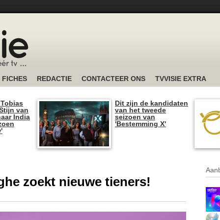
FICHES
REDACTIE
CONTACTEER ONS
TVVISIE EXTRA
 Tobias
Dit zijn de kandidaten
tijn van
van het tweede
naar India
seizoen van
izoen
'Bestemming X'
'
Aanb
he zoekt nieuwe tieners!