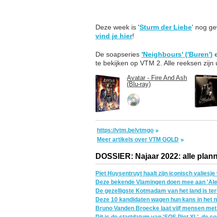
Deze week is '
Sturm der Liebe
' nog g
vind je hier
!
De soapseries
'Neighbours' ('Buren')
te bekijken op VTM 2. Alle reeksen zijn
Avatar - Fire And Ash
(Blu-ray)
https://vtm.be/vtmgo
Meer artikels over VTM GOLD
DOSSIER: Najaar 2022: alle plann
Piet Huysentruyt haalt zijn iconisch valiesj
Deze bekende Vlamingen doen mee aan 'Ale
De gezelligste Kotmadam van het land is te
Deze 10 kandidaten wagen hun kans in het n
Bruno Vanden Broecke laat vijf mensen met 
Dit is de startdatum van 'SOS Piet XL', de 