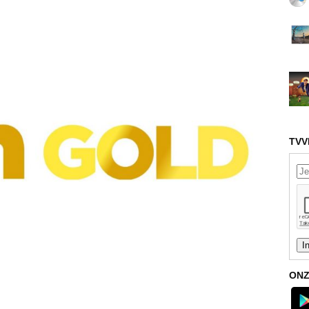
TVV
ONZ