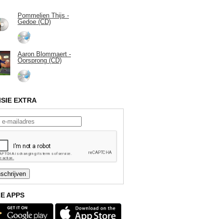
Pommelien Thijs -
Gedoe (CD)
Aaron Blommaert -
Oorsprong (CD)
ISIE EXTRA
E APPS