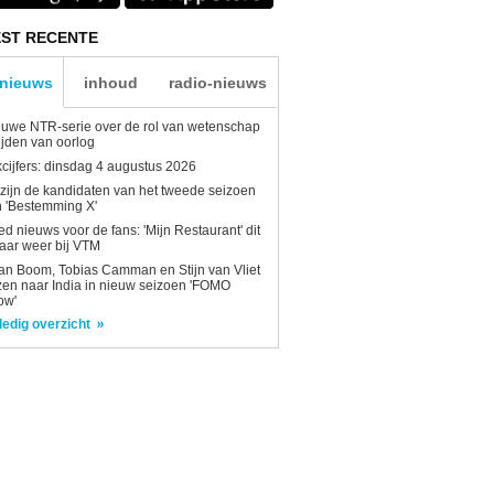
ST RECENTE
-nieuws
inhoud
radio-nieuws
uwe NTR-serie over de rol van wetenschap
tijden van oorlog
kcijfers: dinsdag 4 augustus 2026
 zijn de kandidaten van het tweede seizoen
 'Bestemming X'
d nieuws voor de fans: 'Mijn Restaurant' dit
aar weer bij VTM
n Boom, Tobias Camman en Stijn van Vliet
zen naar India in nieuw seizoen 'FOMO
ow'
ledig overzicht