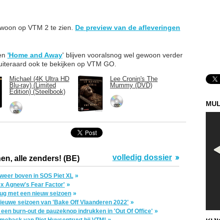
ewoon op VTM 2 te zien.
De preview van de afleveringen
en
'
Home and Away
' blijven vooralsnog wel gewoon verder
 uiteraard ook te bekijken op VTM GO.
Michael (4K Ultra HD
Lee Cronin's The
Blu-ray) (Limited
Mummy (DVD)
Edition) (Steelbook)
MUL
volledig dossier
en, alle zenders! (BE)
e weer boven in SOS Piet XL
x Agnew's Fear Factor'
rug met een nieuw seizoen
ieuwe seizoen van 'Bake Off Vlaanderen 2022'
een burn-out de pauzeknop indrukken in 'Out Of Office'
comeback van Piet Huysentruyt bij VTM!