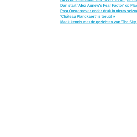
Dan start 'Alex Agnew's Fear Factor' op Pla
Post Oosteroever onder druk in nieuw seizo
'Château Planckaert' is terug!
Maak kennis met de gezichten van 'The Sky I