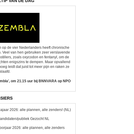
KTIP VAN DE DAG
 op de vier Nederlanders heeft chronische
n. Veel van hen gebruiken zeer verslavende
nstillers, zoals oxycodon en fentanyl, om de
chten enigszins te dempen. Maar opvallend
oeg leidt dat juist tot meer pijn en raken ze
slaafd.
embla', om 21.15 uur bij BNNVARA op NPO
SIERS
ajaar 2026: alle plannen, alle zenders! (NL)
andidaten/publiek Gezocht NL
oorjaar 2026: alle plannen, alle zenders