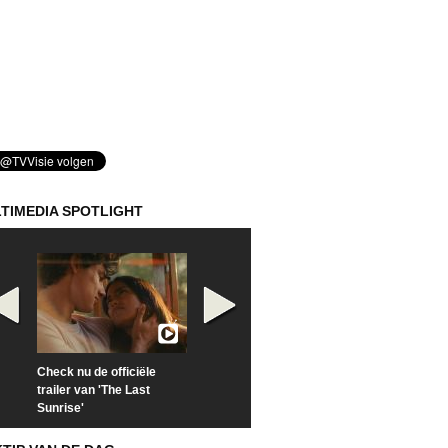
TIMEDIA SPOTLIGHT
Check nu de officiële
Kijk vanaf maandag naar
Kijk nu naar 'Po
trailer van 'The Last
'Furious' op Disney+
of Time with To
Sunrise'
Hiddleston'