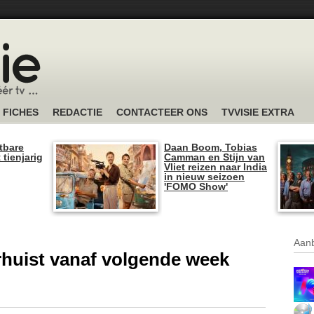
FICHES
REDACTIE
CONTACTEER ONS
TVVISIE EXTRA
tbare
Daan Boom, Tobias
 tienjarig
Camman en Stijn van
Vliet reizen naar India
in nieuw seizoen
'FOMO Show'
Aanb
erhuist vanaf volgende week