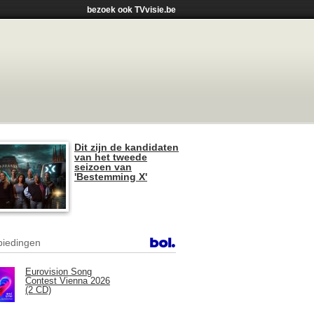
bezoek ook TVvisie.be
Dit zijn de kandidaten
van het tweede
seizoen van
'Bestemming X'
iedingen
Eurovision Song
Contest Vienna 2026
(2 CD)