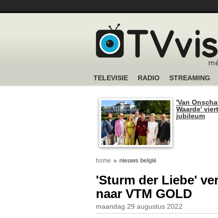
TELEVISIE
RADIO
STREAMING
'Van Onscha
Waarde' viert
jubileum
home
nieuws belgië
'Sturm der Liebe' v
naar VTM GOLD
maandag 29 augustus 2022