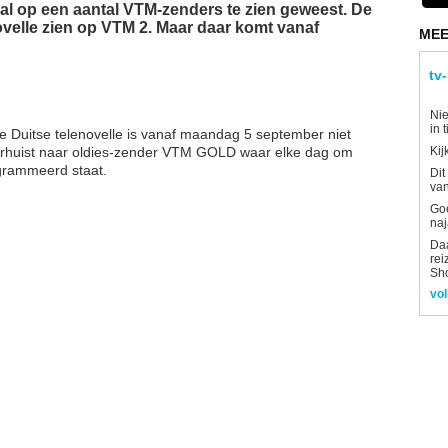
 al op een aantal VTM-zenders te zien geweest. De
enovelle zien op VTM 2. Maar daar komt vanaf
MEE
tv
Nie
in 
De Duitse telenovelle is vanaf maandag 5 september niet
verhuist naar oldies-zender VTM GOLD waar elke dag om
Kij
grammeerd staat.
Dit
van
Goe
naj
Daa
rei
Sh
vol