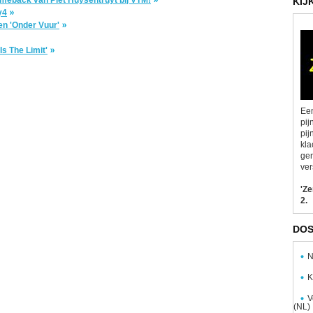
KIJ
y4
en 'Onder Vuur'
s The Limit'
Een
pij
pij
kla
gen
ver
'Z
2.
DOS
N
K
V
(NL)