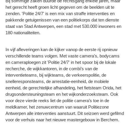
Bij sommige zaken duurde de rechtsgang enkele jaren, maar
het gerecht heeft groen licht gegeven om de beelden uit te
zenden. 'Politie 24/7' is een mix van straffe interventies en
pakkende getuigenissen van een politiekorps dat ten dienste
staat van Stad Antwerpen, een stad met 530.000 inwoners en
180 nationaliteiten.
In vijf afleveringen kan de kijker vanop de eerste rij opnieuw
verschillende teams volgen. Met vaste camera’s, bodycams
en cameraploegen zit 'Politie 24/7' in het spoor bij de lokale
recherche, de wijkkantoren, in de combi’s van de
interventieteams, bij wijkteams, de verkeerspolitie, de
snelleresponsteams, de arrestatie-eenheid, de mobiele
eenheid, de gerechtelijke afhandeling, het fietsteam Orida, het
drugsondersteuningsteam en het wijkonderzoeksteam. Ook
voor deze vierde reeks liet de politie camera’s toe in de
meldkamer, het zenuwcentrum van waaruit Politiezone
Antwerpen alle interventies aanstuurt. Dit seizoen werd gefilmd
voor de verhuis naar het nieuwe mastergebouw in Berchem.