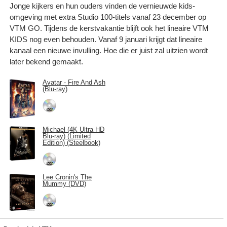
Jonge kijkers en hun ouders vinden de vernieuwde kids-
omgeving met extra Studio 100-titels vanaf 23 december op
VTM GO. Tijdens de kerstvakantie blijft ook het lineaire VTM
KIDS nog even behouden. Vanaf 9 januari krijgt dat lineaire
kanaal een nieuwe invulling. Hoe die er juist zal uitzien wordt
later bekend gemaakt.
Avatar - Fire And Ash
(Blu-ray)
Michael (4K Ultra HD
Blu-ray) (Limited
Edition) (Steelbook)
Lee Cronin's The
Mummy (DVD)