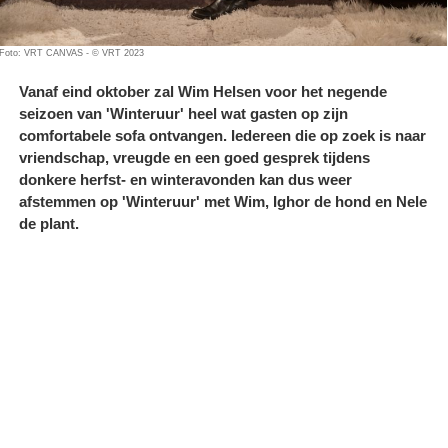
Foto: VRT CANVAS - © VRT 2023
Vanaf eind oktober zal Wim Helsen voor het negende
seizoen van 'Winteruur' heel wat gasten op zijn
comfortabele sofa ontvangen. Iedereen die op zoek is naar
vriendschap, vreugde en een goed gesprek tijdens
donkere herfst- en winteravonden kan dus weer
afstemmen op 'Winteruur' met Wim, Ighor de hond en Nele
de plant.