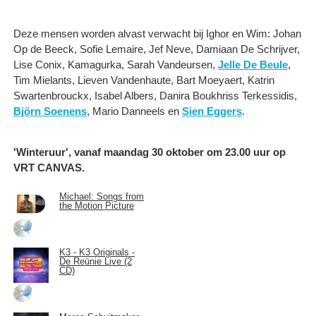
Deze mensen worden alvast verwacht bij Ighor en Wim: Johan
Op de Beeck, Sofie Lemaire, Jef Neve, Damiaan De Schrijver,
Lise Conix, Kamagurka, Sarah Vandeursen,
Jelle De Beule
,
Tim Mielants, Lieven Vandenhaute, Bart Moeyaert, Katrin
Swartenbrouckx, Isabel Albers, Danira Boukhriss Terkessidis,
Björn Soenens
, Mario Danneels en
Sien Eggers
.
'Winteruur', vanaf maandag 30 oktober om 23.00 uur op
VRT CANVAS.
Michael: Songs from
the Motion Picture
K3 - K3 Originals -
De Reünie Live (2
CD)