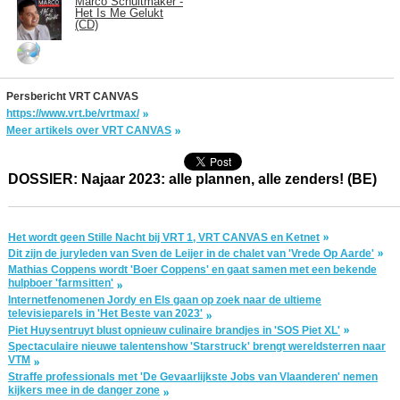
Marco Schuitmaker -
Het Is Me Gelukt
(CD)
Persbericht VRT CANVAS
https://www.vrt.be/vrtmax/
Meer artikels over VRT CANVAS
DOSSIER: Najaar 2023: alle plannen, alle zenders! (BE)
Het wordt geen Stille Nacht bij VRT 1, VRT CANVAS en Ketnet
Dit zijn de juryleden van Sven de Leijer in de chalet van 'Vrede Op Aarde'
Mathias Coppens wordt 'Boer Coppens' en gaat samen met een bekende
hulpboer 'farmsitten'
Internetfenomenen Jordy en Els gaan op zoek naar de ultieme
televisieparels in 'Het Beste van 2023'
Piet Huysentruyt blust opnieuw culinaire brandjes in 'SOS Piet XL'
Spectaculaire nieuwe talentenshow 'Starstruck' brengt wereldsterren naar
VTM
Straffe professionals met 'De Gevaarlijkste Jobs van Vlaanderen' nemen
kijkers mee in de danger zone