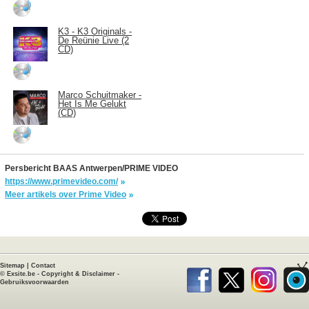
K3 - K3 Originals -
De Reünie Live (2
CD)
Marco Schuitmaker -
Het Is Me Gelukt
(CD)
Persbericht BAAS Antwerpen/PRIME VIDEO
https://www.primevideo.com/
Meer artikels over Prime Video
Sitemap
|
Contact
©
Exsite.be
-
Copyright & Disclaimer
-
Gebruiksvoorwaarden