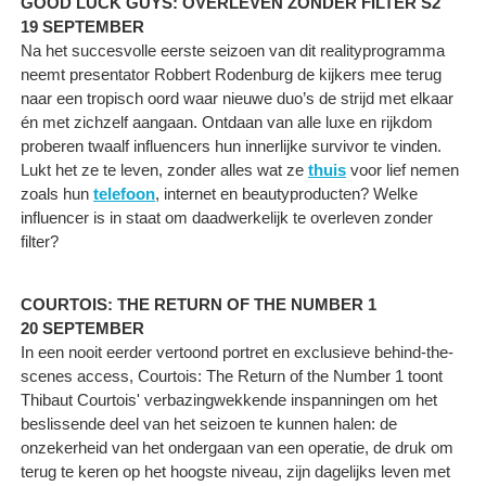
GOOD LUCK GUYS: OVERLEVEN ZONDER FILTER S2
19 SEPTEMBER
Na het succesvolle eerste seizoen van dit realityprogramma
neemt presentator Robbert Rodenburg de kijkers mee terug
naar een tropisch oord waar nieuwe duo’s de strijd met elkaar
én met zichzelf aangaan. Ontdaan van alle luxe en rijkdom
proberen twaalf influencers hun innerlijke survivor te vinden.
Lukt het ze te leven, zonder alles wat ze
thuis
voor lief nemen
zoals hun
telefoon
, internet en beautyproducten? Welke
influencer is in staat om daadwerkelijk te overleven zonder
filter?
COURTOIS: THE RETURN OF THE NUMBER 1
20 SEPTEMBER
In een nooit eerder vertoond portret en exclusieve behind-the-
scenes access, Courtois: The Return of the Number 1 toont
Thibaut Courtois' verbazingwekkende inspanningen om het
beslissende deel van het seizoen te kunnen halen: de
onzekerheid van het ondergaan van een operatie, de druk om
terug te keren op het hoogste niveau, zijn dagelijks leven met