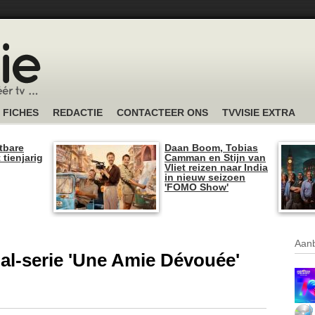
FICHES
REDACTIE
CONTACTEER ONS
TVVISIE EXTRA
tbare
Daan Boom, Tobias
 tienjarig
Camman en Stijn van
Vliet reizen naar India
in nieuw seizoen
'FOMO Show'
Aanb
nal-serie 'Une Amie Dévouée'