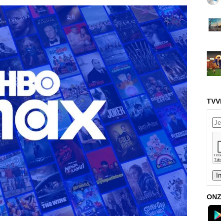
TVV
ONZ