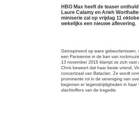
HBO Max heeft de teaser onthuld
Laure Calamy en Arieh Worthalter
miniserie zal op vrijdag 11 okto
wekelijks een nieuwe aflevering.
Geïnspireerd op ware gebeurtenissen, vol
een Parisienne in de ban van rockmuzi
13 november 2015 klampt ze zich vast
Chris beweert dat haar beste vriend, Vi
concertzaal van Bataclan. Ze wordt on
prominente rol in de vereniging van over
beginnen er tegenstrijdigheden in haar 
slachtoffers van de tragedie.