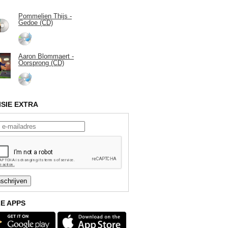
Pommelien Thijs -
Gedoe (CD)
Aaron Blommaert -
Oorsprong (CD)
ISIE EXTRA
E APPS