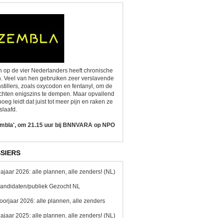
 op de vier Nederlanders heeft chronische
n. Veel van hen gebruiken zeer verslavende
nstillers, zoals oxycodon en fentanyl, om de
chten enigszins te dempen. Maar opvallend
oeg leidt dat juist tot meer pijn en raken ze
slaafd.
embla', om 21.15 uur bij BNNVARA op NPO
SIERS
ajaar 2026: alle plannen, alle zenders! (NL)
andidaten/publiek Gezocht NL
oorjaar 2026: alle plannen, alle zenders
ajaar 2025: alle plannen, alle zenders! (NL)