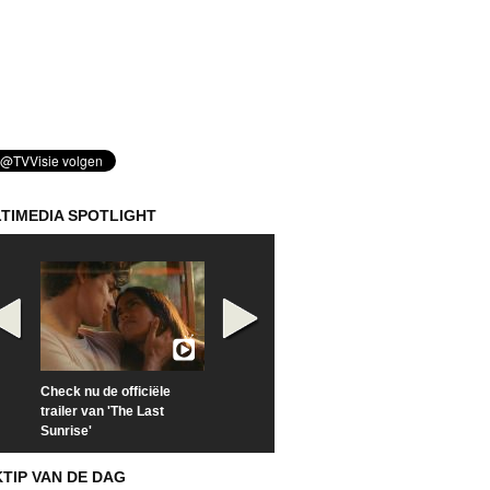
TIMEDIA SPOTLIGHT
Check nu de officiële
Kijk vanaf maandag naar
Kijk nu naar 'Po
trailer van 'The Last
'Furious' op Disney+
of Time with To
Sunrise'
Hiddleston'
KTIP VAN DE DAG