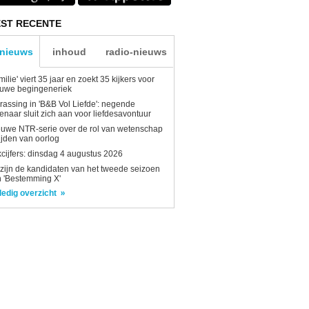
ST RECENTE
-nieuws
inhoud
radio-nieuws
milie' viert 35 jaar en zoekt 35 kijkers voor
euwe begingeneriek
rassing in 'B&B Vol Liefde': negende
enaar sluit zich aan voor liefdesavontuur
uwe NTR-serie over de rol van wetenschap
tijden van oorlog
kcijfers: dinsdag 4 augustus 2026
 zijn de kandidaten van het tweede seizoen
 'Bestemming X'
ledig overzicht