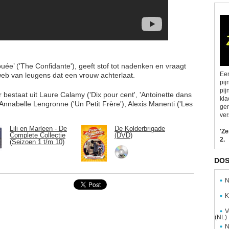
uée’ ('The Confidante'), geeft stof tot nadenken en vraagt
Een
 web van leugens dat een vrouw achterlaat.
pij
pij
 bestaat uit Laure Calamy ('Dix pour cent', 'Antoinette dans
kla
, Annabelle Lengronne ('Un Petit Frère'), Alexis Manenti ('Les
gen
ver
Lili en Marleen - De
De Kolderbrigade
'Z
Complete Collectie
(DVD)
2.
(Seizoen 1 t/m 10)
DOS
N
K
V
(NL)
N