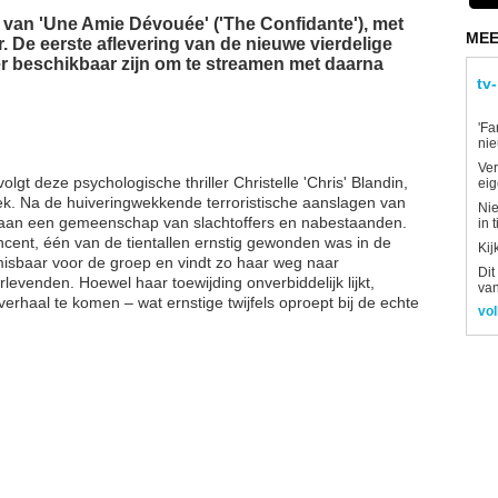
 van 'Une Amie Dévouée' ('The Confidante'), met
MEE
. De eerste aflevering van de nieuwe vierdelige
ber beschikbaar zijn om te streamen met daarna
tv
'Fa
ni
Ver
gt deze psychologische thriller Christelle 'Chris' Blandin,
eig
ek. Na de huiveringwekkende terroristische aanslagen van
Nie
 aan een gemeenschap van slachtoffers en nabestaanden.
in 
ncent, één van de tientallen ernstig gewonden was in de
Kij
misbaar voor de groep en vindt zo haar weg naar
Dit
levenden. Hoewel haar toewijding onverbiddelijk lijkt,
van
verhaal te komen – wat ernstige twijfels oproept bij de echte
vol