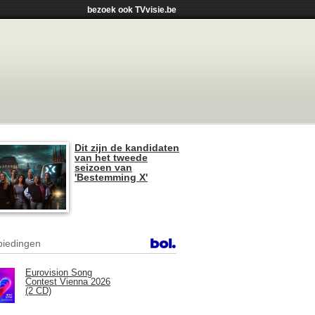
bezoek ook TVvisie.be
Dit zijn de kandidaten
van het tweede
seizoen van
'Bestemming X'
iedingen
Eurovision Song
Contest Vienna 2026
(2 CD)