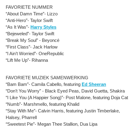
FAVORIETE NUMMER
“About Damn Time”- Lizzo
“Anti-Hero”- Taylor Swift
“As It Was”-
Harry Styles
“Bejeweled”- Taylor Swift
“Break My Soul” - Beyoncé
“First Class”- Jack Harlow
“I Ain’t Worried”- OneRepublic
“Lift Me Up”- Rihanna
FAVORIETE MUZIEK SAMENWERKING
“Bam Bam”- Camila Cabello, featuring
Ed Sheeran
“Don’t You Worry” - Black Eyed Peas, David Guetta, Shakira
“I Like You (A Happier Song)”- Post Malone, featuring Doja Cat
“Numb”- Marshmello, featuring Khalid
“Stay With Me”- Calvin Harris, featuring Justin Timberlake,
Halsey, Pharrell
“Sweetest Pie”- Megan Thee Stallion, Dua Lipa