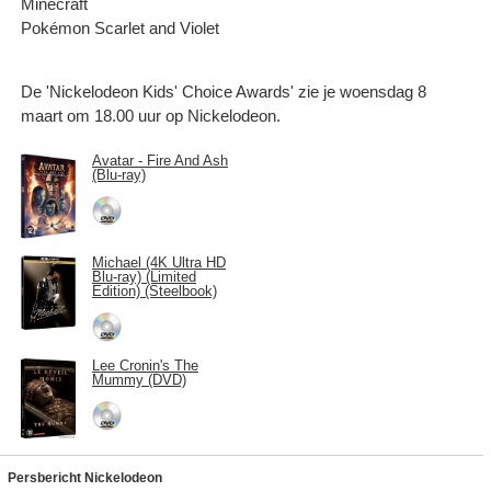
Minecraft
Pokémon Scarlet and Violet
De 'Nickelodeon Kids' Choice Awards' zie je woensdag 8
maart om 18.00 uur op Nickelodeon.
Avatar - Fire And Ash
(Blu-ray)
Michael (4K Ultra HD
Blu-ray) (Limited
Edition) (Steelbook)
Lee Cronin's The
Mummy (DVD)
Persbericht Nickelodeon