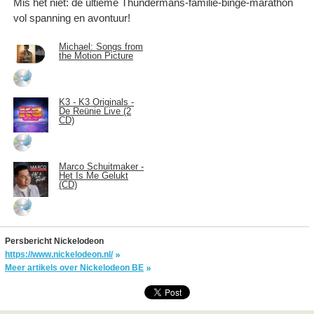
Mis het niet: de ultieme Thundermans-familie-binge-marathon
vol spanning en avontuur!
Michael: Songs from
the Motion Picture
K3 - K3 Originals -
De Reünie Live (2
CD)
Marco Schuitmaker -
Het Is Me Gelukt
(CD)
Persbericht Nickelodeon
https://www.nickelodeon.nl/
Meer artikels over Nickelodeon BE