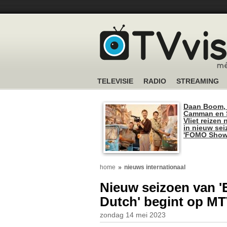
TELEVISIE
RADIO
STREAMING
Daan Boom,
Camman en S
Vliet reizen 
in nieuw se
'FOMO Show
home
nieuws internationaal
Nieuw seizoen van 
Dutch' begint op M
zondag 14 mei 2023