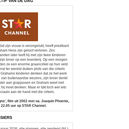
KTIP VAN DE DAG
at zijn vrouw is verongelukt, heeft predikant
ham Hess zijn geloof verloren. Zes
nden later leeft hij met zijn twee kinderen
zijn broer op een boerderij. Op een morgen
den ze een enorme graancirkel op hun veld.
ral ter wereld duiken plots van die cirkels
 Grahams kinderen denken dat ze het werk
n van buitenaardse wezens, zijn broer denkt
der aan grapjassen en Graham weet niet
 hij moet denken. Maar er lijkt toch wel iets
ciaals aan de hand met die cirkels.
gns', film uit 2002 met oa. Joaquin Phoenix,
 22.05 uur op STAR Channel.
SIERS
ajaar 2026: alle plannen, alle zenders! (NL)