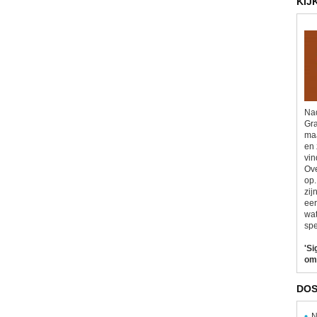
KIJ
Nad
Gra
maa
en 
vin
Ove
op.
zij
eer
wat
spe
'Si
om
DOS
N