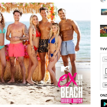
TVV
ONZ