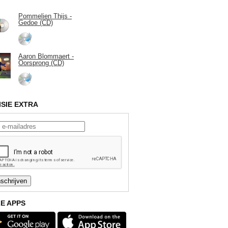
Pommelien Thijs -
Gedoe (CD)
Aaron Blommaert -
Oorsprong (CD)
ISIE EXTRA
E APPS