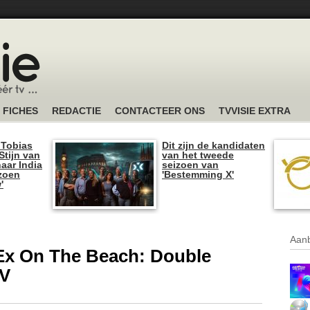
FICHES
REDACTIE
CONTACTEER ONS
TVVISIE EXTRA
 Tobias
Dit zijn de kandidaten
tijn van
van het tweede
naar India
seizoen van
izoen
'Bestemming X'
'
Aanb
'Ex On The Beach: Double
TV