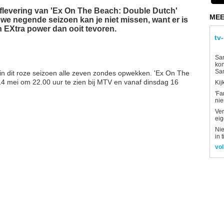
e aflevering van 'Ex On The Beach: Double Dutch'
MEE
we negende seizoen kan je niet missen, want er is
Xtra power dan ooit tevoren.
tv
Sam
kon
Sa
l in dit roze seizoen alle zeven zondes opwekken. 'Ex On The
14 mei om 22.00 uur te zien bij MTV en vanaf dinsdag 16
Kij
'Fa
ni
Ver
eig
Nie
in 
vol