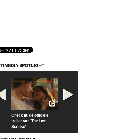
TIMEDIA SPOTLIGHT
Check nu de officiële
Kijk vanaf maandag naar
Kijk nu naar 'Po
trailer van 'The Last
'Furious' op Disney+
of Time with To
Sunrise'
Hiddleston'