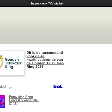
bezoek ook TVvisie.be
Dit is de tussenstand
voor de 4e
kwalificatieronde van
de Gouden Televizier-
Ring 2026
iedingen
Eurovision Song
Contest Vienna 2026
(2 CD)