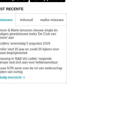
ST RECENTE
-nieuws
inhoud
radio-nieuws
son & Marie lanceren nieuwe single én
digen gloednieuwe reeks 'De Club van
mson' aan
kcijfers: woensdag 5 augustus 2026
milie' viert 35 jaar en zoekt 35 kijkers voor
euwe begingeneriek
rassing in 'B&B Vol Liefde': negende
enaar sluit zich aan voor liefdesavontuur
uwe NTR-serie over de rol van wetenschap
tijden van oorlog
ledig overzicht