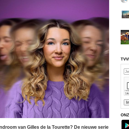
TVV
ONZ
yndroom van Gilles de la Tourette? De nieuwe serie