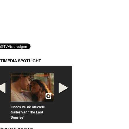
TIMEDIA SPOTLIGHT
Check nu de officiële
Kijk vanaf maandag naar
Kijk nu naar 'Po
trailer van 'The Last
'Furious' op Disney+
of Time with To
Sunrise'
Hiddleston'