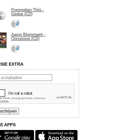
Pommelien Thijs -
Gedoe (CD)
Aaron Blommaert -
Oorsprong (CD)
ISIE EXTRA
E APPS