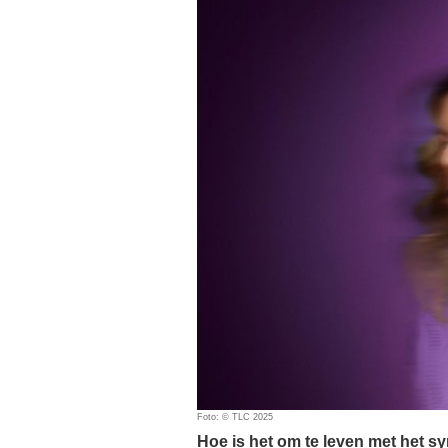
Foto: © TLC 2025
Hoe is het om te leven met het s