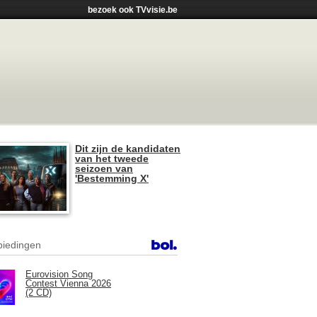
bezoek ook TVvisie.be
Dit zijn de kandidaten
van het tweede
seizoen van
'Bestemming X'
iedingen
Eurovision Song
Contest Vienna 2026
(2 CD)