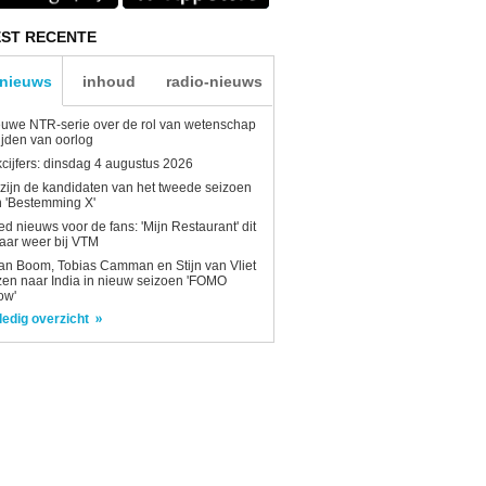
ST RECENTE
-nieuws
inhoud
radio-nieuws
uwe NTR-serie over de rol van wetenschap
tijden van oorlog
kcijfers: dinsdag 4 augustus 2026
 zijn de kandidaten van het tweede seizoen
 'Bestemming X'
d nieuws voor de fans: 'Mijn Restaurant' dit
aar weer bij VTM
n Boom, Tobias Camman en Stijn van Vliet
zen naar India in nieuw seizoen 'FOMO
ow'
ledig overzicht