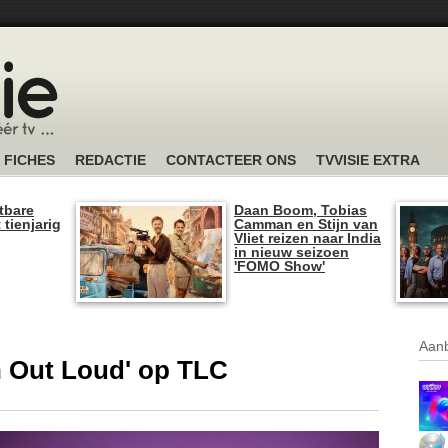
FICHES
REDACTIE
CONTACTEER ONS
TVVISIE EXTRA
tbare
Daan Boom, Tobias
 tienjarig
Camman en Stijn van
Vliet reizen naar India
in nieuw seizoen
'FOMO Show'
Aanb
n Out Loud' op TLC