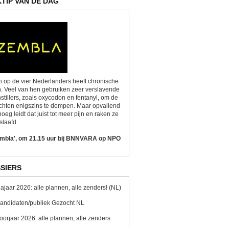
KTIP VAN DE DAG
 op de vier Nederlanders heeft chronische
n. Veel van hen gebruiken zeer verslavende
nstillers, zoals oxycodon en fentanyl, om de
chten enigszins te dempen. Maar opvallend
oeg leidt dat juist tot meer pijn en raken ze
slaafd.
embla', om 21.15 uur bij BNNVARA op NPO
SIERS
ajaar 2026: alle plannen, alle zenders! (NL)
andidaten/publiek Gezocht NL
oorjaar 2026: alle plannen, alle zenders