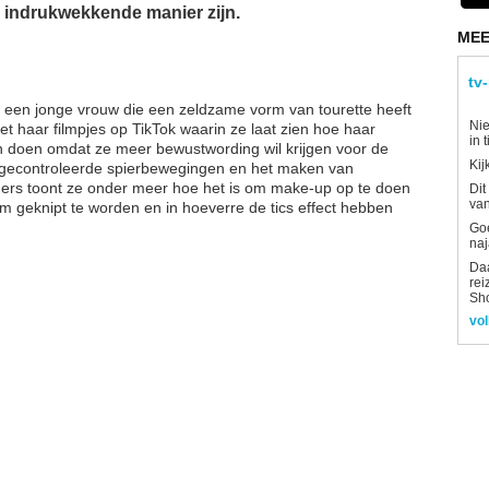
n indrukwekkende manier zijn.
MEE
tv
, een jonge vrouw die een zeldzame vorm van tourette heeft
Nie
t haar filmpjes op TikTok waarin ze laat zien hoe haar
in 
aan doen omdat ze meer bewustwording wil krijgen voor de
Kij
 ongecontroleerde spierbewegingen en het maken van
lgers toont ze onder meer hoe het is om make-up op te doen
Dit
van
 is om geknipt te worden en in hoeverre de tics effect hebben
Goe
naj
Daa
rei
Sh
vol