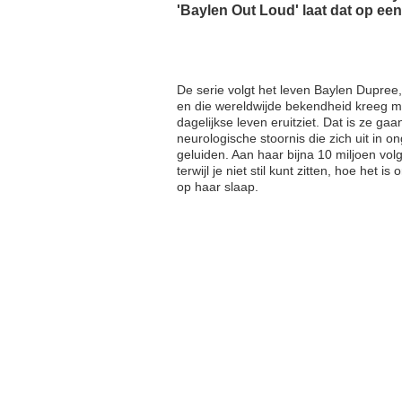
'Baylen Out Loud' laat dat op ee
De serie volgt het leven Baylen Dupree
en die wereldwijde bekendheid kreeg me
dagelijkse leven eruitziet. Dat is ze g
neurologische stoornis die zich uit in
geluiden. Aan haar bijna 10 miljoen vo
terwijl je niet stil kunt zitten, hoe het
op haar slaap.