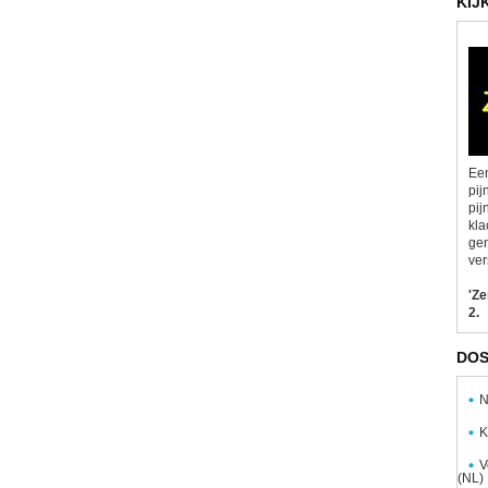
KIJ
Een
pij
pij
kla
gen
ver
'Z
2.
DOS
N
K
V
(NL)