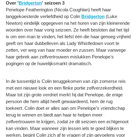
Over '
Bridgerton
' seizoen 3
Penelope Featherington (Nicola Coughlan) heeft haar
langgekoesterde verliefdheid op Colin
Bridgerton
(Luke
Newton) eindelijk opgegeven na het horen van zijn kleinerende
woorden over haar vorig seizoen. Ze heeft besloten dat het tijd
is om een man te vinden, het liefst één die haar genoeg vrijheid
geeft om haar dubbelleven als Lady Whistledown voort te
zetten, ver weg van haar moeder en zussen. Maar vanwege
haar gebrek aan zelfvertrouwen mislukken Penelope's
pogingen op de huwelijksmarkt dramatisch.
In de tussentijd is Colin teruggekomen van zijn zomerse reis
met een nieuwe look en een flinke portie zelfverzekerdheid.
Maar tot zijn grote verdriet merkt hij dat Penelope, de enige
persoon die hem altijd heeft gewaardeerd, hem de rug
toekeert. Colin doet er alles aan om Penelope’s vriendschap
terug te winnen en biedt aan haar te helpen meer
zelfvertrouwen te krijgen, zodat ze dit seizoen een echtgenoot
kan vinden. Maar wanneer zijn lessen iets te goed blijken te
werken, begint Colin zich af te vragen of zijn gevoelens voor