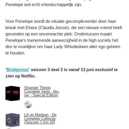
Penelope wel echt vriendschappelijk zijn.
Voor Penelope wordt de situatie gecompliceerder door haar
breuk met Eloise (Claudia Jessie), die een nieuwe vriend heeft
gevonden op een onverwachte plek. Ondertussen maakt
Penelope's toenemende aanwezigheid in de high society het
des te moeilijker om haar Lady Whistledown alter ego geheim
te houden.
'
Bridgerton
' seizoen 3 deel 2 is vanaf 13 juni exclusief te
zien op Netflix.
Stranger Things
Complete Serie - blu-
ray - Special Edition
Lili en Marleen - De
Complete Collectie
(Seizoen 1 t/m 10)