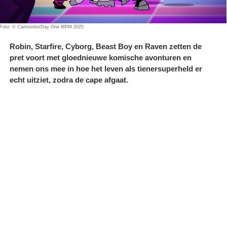
Foto: © Cartoonito/Day One MPM 2025
Robin, Starfire, Cyborg, Beast Boy en Raven zetten de
pret voort met gloednieuwe komische avonturen en
nemen ons mee in hoe het leven als tienersuperheld er
echt uitziet, zodra de cape afgaat.