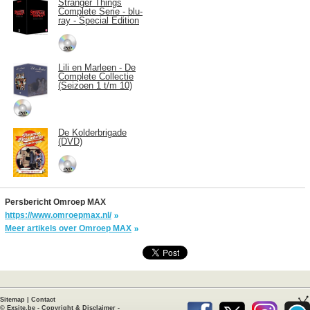
Stranger Things
Complete Serie - blu-
ray - Special Edition
Lili en Marleen - De
Complete Collectie
(Seizoen 1 t/m 10)
De Kolderbrigade
(DVD)
Persbericht Omroep MAX
https://www.omroepmax.nl/
Meer artikels over Omroep MAX
Sitemap
|
Contact
©
Exsite.be
-
Copyright & Disclaimer
-