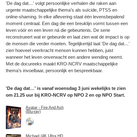
'De dag dat…' volgt persoonlijke verhalen die raken aan
urgente maatschappelijke thema’s als suïcide, PTSS en
online-shaming. In elke aflevering staat één levensbepalend
moment centraal. Een dag die een breuklijn vormt tussen een
leven vóór en een leven ná die gebeurtenis. De serie
reconstrueert wat er gebeurde en laat zien wat de impact is op
de mensen die verder moeten. Tegelijkertijd laat 'De dag dat…'
zien hoeveel veerkracht mensen kunnen hebben, juist
wanneer het leven onverwacht een andere wending neemt.
Met de docureeks maakt KRO-NCRV maatschappelijke
thema’s invoelbaar, persoonlijk en bespreekbaar.
'De dag dat…' is vanaf woensdag 3 juni wekelijks te zien
om 21.25 uur bij KRO-NCRV op NPO 2 en op NPO Start.
Avatar - Fire And Ash
(Blu-ray)
Michael (4K Ultra HD