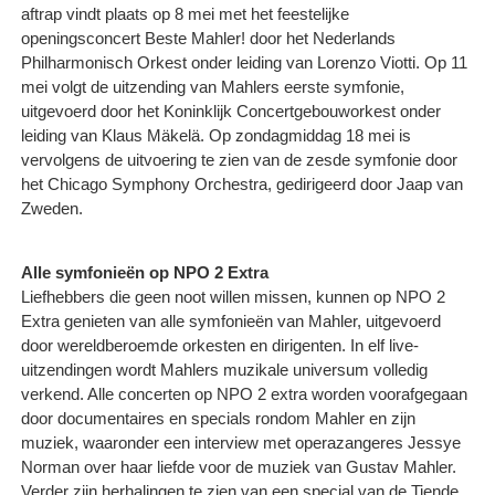
aftrap vindt plaats op 8 mei met het feestelijke
openingsconcert Beste Mahler! door het Nederlands
Philharmonisch Orkest onder leiding van Lorenzo Viotti. Op 11
mei volgt de uitzending van Mahlers eerste symfonie,
uitgevoerd door het Koninklijk Concertgebouworkest onder
leiding van Klaus Mäkelä. Op zondagmiddag 18 mei is
vervolgens de uitvoering te zien van de zesde symfonie door
het Chicago Symphony Orchestra, gedirigeerd door Jaap van
Zweden.
Alle symfonieën op NPO 2 Extra
Liefhebbers die geen noot willen missen, kunnen op NPO 2
Extra genieten van alle symfonieën van Mahler, uitgevoerd
door wereldberoemde orkesten en dirigenten. In elf live-
uitzendingen wordt Mahlers muzikale universum volledig
verkend. Alle concerten op NPO 2 extra worden voorafgegaan
door documentaires en specials rondom Mahler en zijn
muziek, waaronder een interview met operazangeres Jessye
Norman over haar liefde voor de muziek van Gustav Mahler.
Verder zijn herhalingen te zien van een special van de Tiende