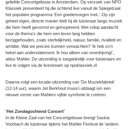
geliefde Concertgebouw in Amsterdam. Op verzoek van NPO
Klassiek presenteert hij die ochtend live vanuit de Spiegelzaal
het populaire programma 'Een goedemorgen met..'.Op zijn
geheel eigen, directe manier leidt hij de luisteraar langs muziek
die hem heeft gevormd en geïnspireerd. Met volop aandacht
voor de thema's die hem een leven lang hebben
beziggehouden, zoals sterfelijkheid, natuur, familie, rivaliteit en
ambitie. Wat we precies kunnen verwachten? 'Ik heb zo’n
hekel aan understatement. Ik hou alleen van overdrijving!',
aldus Mahler. De uitzending is toegankelijk voor luisteraars en
live te volgen via de livestream op npoklassiek.nl
Daarna volgt een locatie-uitzending van 'De Muziekfabriek'
(12-14 uur), waarin Jet Berkhout musici uitdaagt om een
nieuwe versie van Mahlers vijfde symfonie te creëren.
'Het Zondagochtend Concert'
In de Kleine Zaal van het Concertgebouw brengt Saskia
Voorbach de luisteraar tijdens het Mahler Festival de ‘andere