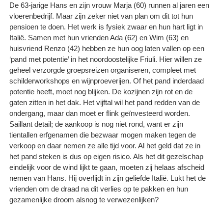
De 63-jarige Hans en zijn vrouw Marja (60) runnen al jaren een
vloerenbedrijf. Maar zijn zeker niet van plan om dit tot hun
pensioen te doen. Het werk is fysiek zwaar en hun hart ligt in
Italië. Samen met hun vrienden Ada (62) en Wim (63) en
huisvriend Renzo (42) hebben ze hun oog laten vallen op een
‘pand met potentie’ in het noordoostelijke Friuli. Hier willen ze
geheel verzorgde groepsreizen organiseren, compleet met
schilderworkshops en wijnproeverijen. Of het pand inderdaad
potentie heeft, moet nog blijken. De kozijnen zijn rot en de
gaten zitten in het dak. Het vijftal wil het pand redden van de
ondergang, maar dan moet er flink geïnvesteerd worden.
Saillant detail; de aankoop is nog niet rond, want er zijn
tientallen erfgenamen die bezwaar mogen maken tegen de
verkoop en daar nemen ze alle tijd voor. Al het geld dat ze in
het pand steken is dus op eigen risico. Als het dit gezelschap
eindelijk voor de wind lijkt te gaan, moeten zij helaas afscheid
nemen van Hans. Hij overlijdt in zijn geliefde Italië. Lukt het de
vrienden om de draad na dit verlies op te pakken en hun
gezamenlijke droom alsnog te verwezenlijken?