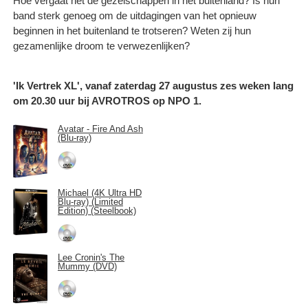
Hoe vergaat het de gezelschappen in het buitenland? Is hun
band sterk genoeg om de uitdagingen van het opnieuw
beginnen in het buitenland te trotseren? Weten zij hun
gezamenlijke droom te verwezenlijken?
'Ik Vertrek XL', vanaf zaterdag 27 augustus zes weken lang
om 20.30 uur bij AVROTROS op NPO 1.
Avatar - Fire And Ash
(Blu-ray)
Michael (4K Ultra HD
Blu-ray) (Limited
Edition) (Steelbook)
Lee Cronin's The
Mummy (DVD)