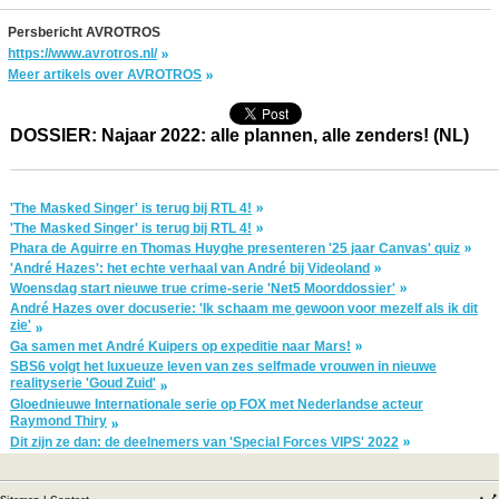
Persbericht AVROTROS
https://www.avrotros.nl/
Meer artikels over AVROTROS
DOSSIER: Najaar 2022: alle plannen, alle zenders! (NL)
'The Masked Singer' is terug bij RTL 4!
'The Masked Singer' is terug bij RTL 4!
Phara de Aguirre en Thomas Huyghe presenteren '25 jaar Canvas' quiz
'André Hazes': het echte verhaal van André bij Videoland
Woensdag start nieuwe true crime-serie 'Net5 Moorddossier'
André Hazes over docuserie: 'Ik schaam me gewoon voor mezelf als ik dit
zie'
Ga samen met André Kuipers op expeditie naar Mars!
SBS6 volgt het luxueuze leven van zes selfmade vrouwen in nieuwe
realityserie 'Goud Zuid'
Gloednieuwe Internationale serie op FOX met Nederlandse acteur
Raymond Thiry
Dit zijn ze dan: de deelnemers van 'Special Forces VIPS' 2022