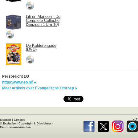
Lili en Marleen - De
Complete Collectie
(Seizoen 1 t/m 10)
De Kolderbrigade
(DVD)
Persbericht EO
https://www.eo.nl/
Meer artikels over Evangelische Omroep
Sitemap
|
Contact
©
Exsite.be
-
Copyright & Disclaimer
-
Gebruiksvoorwaarden