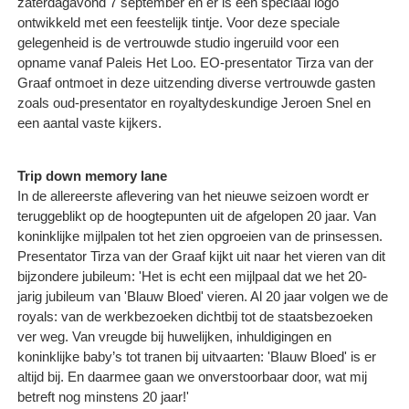
zaterdagavond 7 september en er is een speciaal logo
ontwikkeld met een feestelijk tintje. Voor deze speciale
gelegenheid is de vertrouwde studio ingeruild voor een
opname vanaf Paleis Het Loo. EO-presentator Tirza van der
Graaf ontmoet in deze uitzending diverse vertrouwde gasten
zoals oud-presentator en royaltydeskundige Jeroen Snel en
een aantal vaste kijkers.
Trip down memory lane
In de allereerste aflevering van het nieuwe seizoen wordt er
teruggeblikt op de hoogtepunten uit de afgelopen 20 jaar. Van
koninklijke mijlpalen tot het zien opgroeien van de prinsessen.
Presentator Tirza van der Graaf kijkt uit naar het vieren van dit
bijzondere jubileum: 'Het is echt een mijlpaal dat we het 20-
jarig jubileum van 'Blauw Bloed' vieren. Al 20 jaar volgen we de
royals: van de werkbezoeken dichtbij tot de staatsbezoeken
ver weg. Van vreugde bij huwelijken, inhuldigingen en
koninklijke baby’s tot tranen bij uitvaarten: 'Blauw Bloed' is er
altijd bij. En daarmee gaan we onverstoorbaar door, wat mij
betreft nog minstens 20 jaar!'