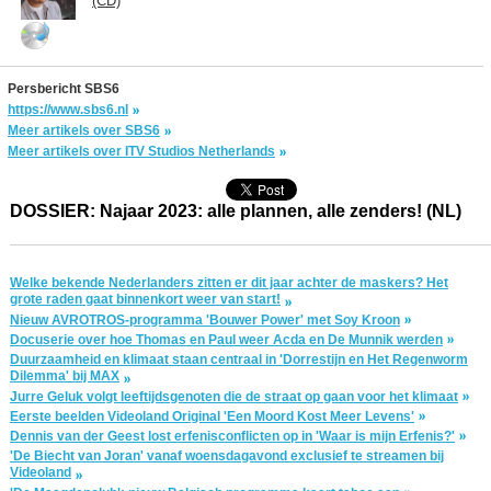
(CD)
Persbericht SBS6
https://www.sbs6.nl
Meer artikels over SBS6
Meer artikels over ITV Studios Netherlands
DOSSIER: Najaar 2023: alle plannen, alle zenders! (NL)
Welke bekende Nederlanders zitten er dit jaar achter de maskers? Het
grote raden gaat binnenkort weer van start!
Nieuw AVROTROS-programma 'Bouwer Power' met Soy Kroon
Docuserie over hoe Thomas en Paul weer Acda en De Munnik werden
Duurzaamheid en klimaat staan centraal in 'Dorrestijn en Het Regenworm
Dilemma' bij MAX
Jurre Geluk volgt leeftijdsgenoten die de straat op gaan voor het klimaat
Eerste beelden Videoland Original 'Een Moord Kost Meer Levens'
Dennis van der Geest lost erfenisconflicten op in 'Waar is mijn Erfenis?'
'De Biecht van Joran' vanaf woensdagavond exclusief te streamen bij
Videoland