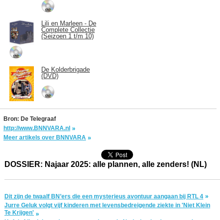
Lili en Marleen - De
Complete Collectie
(Seizoen 1 t/m 10)
De Kolderbrigade
(DVD)
Bron: De Telegraaf
http://www.BNNVARA.nl
Meer artikels over BNNVARA
DOSSIER: Najaar 2025: alle plannen, alle zenders! (NL)
Dit zijn de twaalf BN’ers die een mysterieus avontuur aangaan bij RTL 4
Jurre Geluk volgt vijf kinderen met levensbedreigende ziekte in 'Niet Klein
Te Krijgen'