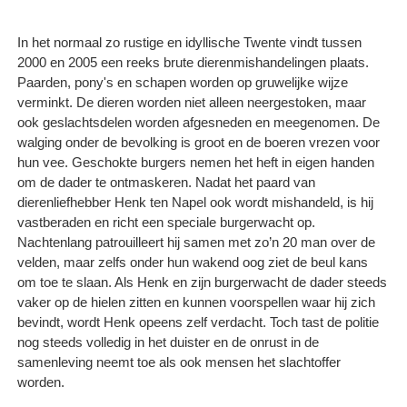
In het normaal zo rustige en idyllische Twente vindt tussen
2000 en 2005 een reeks brute dierenmishandelingen plaats.
Paarden, pony's en schapen worden op gruwelijke wijze
verminkt. De dieren worden niet alleen neergestoken, maar
ook geslachtsdelen worden afgesneden en meegenomen. De
walging onder de bevolking is groot en de boeren vrezen voor
hun vee. Geschokte burgers nemen het heft in eigen handen
om de dader te ontmaskeren. Nadat het paard van
dierenliefhebber Henk ten Napel ook wordt mishandeld, is hij
vastberaden en richt een speciale burgerwacht op.
Nachtenlang patrouilleert hij samen met zo’n 20 man over de
velden, maar zelfs onder hun wakend oog ziet de beul kans
om toe te slaan. Als Henk en zijn burgerwacht de dader steeds
vaker op de hielen zitten en kunnen voorspellen waar hij zich
bevindt, wordt Henk opeens zelf verdacht. Toch tast de politie
nog steeds volledig in het duister en de onrust in de
samenleving neemt toe als ook mensen het slachtoffer
worden.