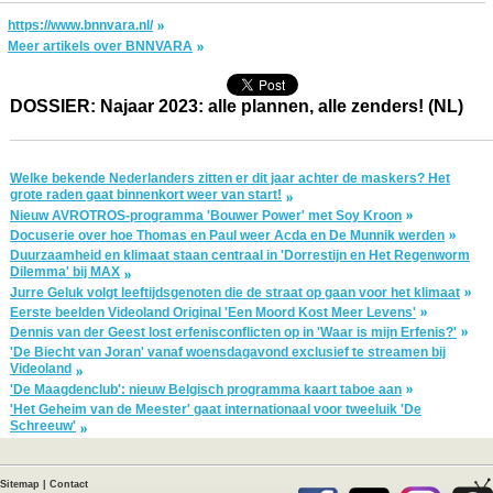
https://www.bnnvara.nl/
Meer artikels over BNNVARA
DOSSIER: Najaar 2023: alle plannen, alle zenders! (NL)
Welke bekende Nederlanders zitten er dit jaar achter de maskers? Het
grote raden gaat binnenkort weer van start!
Nieuw AVROTROS-programma 'Bouwer Power' met Soy Kroon
Docuserie over hoe Thomas en Paul weer Acda en De Munnik werden
Duurzaamheid en klimaat staan centraal in 'Dorrestijn en Het Regenworm
Dilemma' bij MAX
Jurre Geluk volgt leeftijdsgenoten die de straat op gaan voor het klimaat
Eerste beelden Videoland Original 'Een Moord Kost Meer Levens'
Dennis van der Geest lost erfenisconflicten op in 'Waar is mijn Erfenis?'
'De Biecht van Joran' vanaf woensdagavond exclusief te streamen bij
Videoland
'De Maagdenclub': nieuw Belgisch programma kaart taboe aan
'Het Geheim van de Meester' gaat internationaal voor tweeluik 'De
Schreeuw'
Sitemap
|
Contact