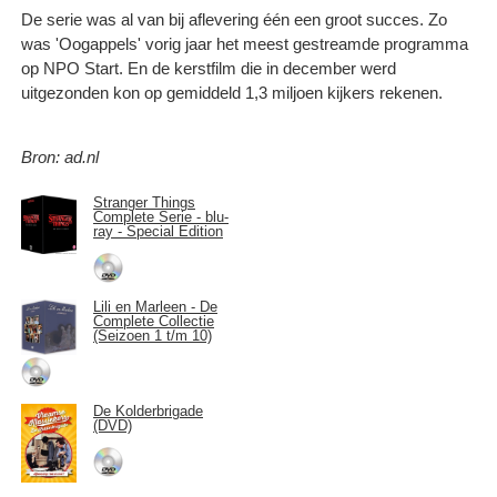
De serie was al van bij aflevering één een groot succes. Zo
was 'Oogappels' vorig jaar het meest gestreamde programma
op NPO Start. En de kerstfilm die in december werd
uitgezonden kon op gemiddeld 1,3 miljoen kijkers rekenen.
Bron: ad.nl
Stranger Things
Complete Serie - blu-
ray - Special Edition
Lili en Marleen - De
Complete Collectie
(Seizoen 1 t/m 10)
De Kolderbrigade
(DVD)