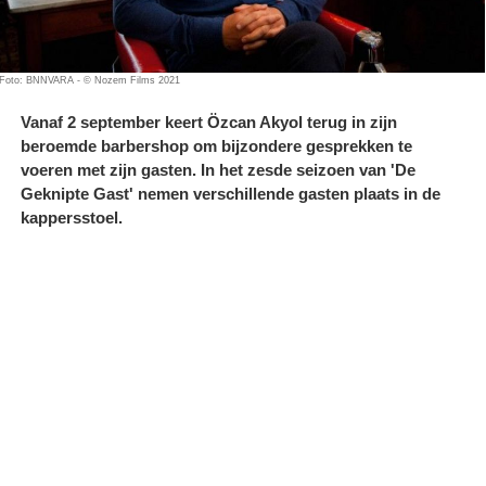
Foto: BNNVARA - © Nozem Films 2021
Vanaf 2 september keert Özcan Akyol terug in zijn
beroemde barbershop om bijzondere gesprekken te
voeren met zijn gasten. In het zesde seizoen van 'De
Geknipte Gast' nemen verschillende gasten plaats in de
kappersstoel.