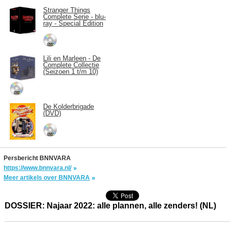
Stranger Things
Complete Serie - blu-
ray - Special Edition
Lili en Marleen - De
Complete Collectie
(Seizoen 1 t/m 10)
De Kolderbrigade
(DVD)
Persbericht BNNVARA
https://www.bnnvara.nl/
Meer artikels over BNNVARA
DOSSIER: Najaar 2022: alle plannen, alle zenders! (NL)