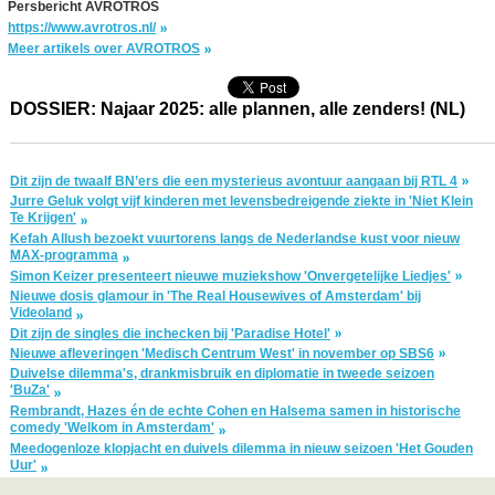
Persbericht AVROTROS
https://www.avrotros.nl/
Meer artikels over AVROTROS
DOSSIER: Najaar 2025: alle plannen, alle zenders! (NL)
Dit zijn de twaalf BN’ers die een mysterieus avontuur aangaan bij RTL 4
Jurre Geluk volgt vijf kinderen met levensbedreigende ziekte in 'Niet Klein
Te Krijgen'
Kefah Allush bezoekt vuurtorens langs de Nederlandse kust voor nieuw
MAX-programma
Simon Keizer presenteert nieuwe muziekshow 'Onvergetelijke Liedjes'
Nieuwe dosis glamour in 'The Real Housewives of Amsterdam' bij
Videoland
Dit zijn de singles die inchecken bij 'Paradise Hotel'
Nieuwe afleveringen 'Medisch Centrum West' in november op SBS6
Duivelse dilemma's, drankmisbruik en diplomatie in tweede seizoen
'BuZa'
Rembrandt, Hazes én de echte Cohen en Halsema samen in historische
comedy 'Welkom in Amsterdam'
Meedogenloze klopjacht en duivels dilemma in nieuw seizoen 'Het Gouden
Uur'