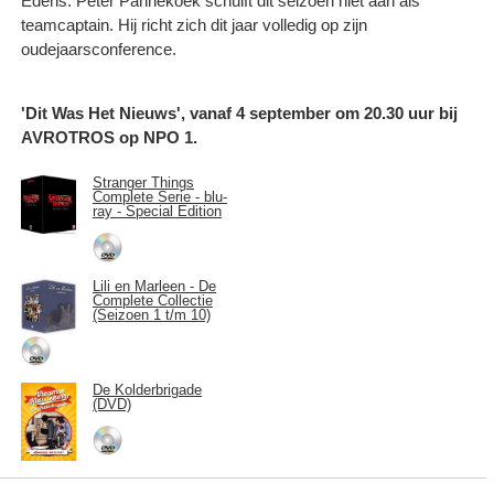
Edens. Peter Pannekoek schuift dit seizoen niet aan als
teamcaptain. Hij richt zich dit jaar volledig op zijn
oudejaarsconference.
'Dit Was Het Nieuws', vanaf 4 september om 20.30 uur bij
AVROTROS op NPO 1.
Stranger Things
Complete Serie - blu-
ray - Special Edition
Lili en Marleen - De
Complete Collectie
(Seizoen 1 t/m 10)
De Kolderbrigade
(DVD)