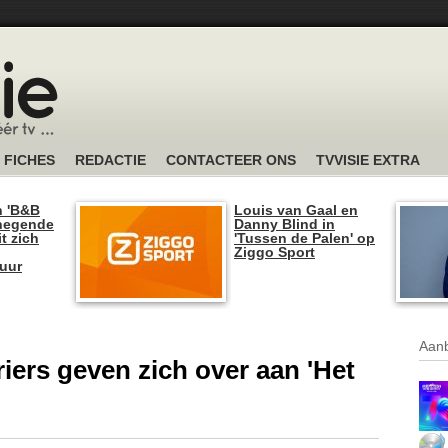
FICHES
REDACTIE
CONTACTEER ONS
TVVISIE EXTRA
n 'B&B
Louis van Gaal en
 negende
Danny Blind in
t zich
'Tussen de Palen' op
Ziggo Sport
tuur
Aanb
iers geven zich over aan 'Het