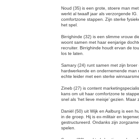
Noud (35) is een grote, stoere man met
werkt al twaalf jaar als verzorgende IG. 
comfortzone stappen. Zijn sterke fysi
het spel.
Birrighinde (32) is een slimme vrouw di
woont samen met haar eenjarige dochte
recruiter. Birrighinde houdt ervan de to
los te laten.
Samary (24) runt samen met zijn broer e
hardwerkende en ondernemende man met
echte leider met een sterke winnaarsme
Zineb (27) is content marketingspecial
kans om uit haar comfortzone te stappe
snel als ‘het lieve meisje’ gezien. Maar
Daniël (50) uit Wijk en Aalburg is een 
in de groep. Hij is ex-militair en tege
gestructureerd. Ondanks zijn zorgzame 
spelen.