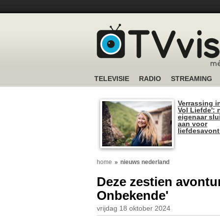
TELEVISIE
RADIO
STREAMING
Verrassing i
Vol Liefde':
eigenaar slui
aan voor
liefdesavon
home
nieuws nederland
Deze zestien avontur
Onbekende'
vrijdag 18 oktober 2024