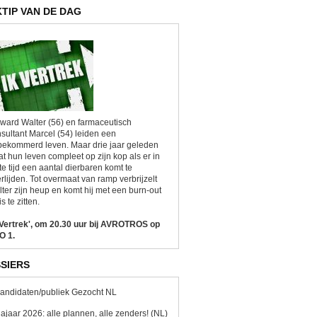
KTIP VAN DE DAG
ward Walter (56) en farmaceutisch
sultant Marcel (54) leiden een
ekommerd leven. Maar drie jaar geleden
at hun leven compleet op zijn kop als er in
te tijd een aantal dierbaren komt te
rlijden. Tot overmaat van ramp verbrijzelt
ter zijn heup en komt hij met een burn-out
is te zitten.
 Vertrek', om 20.30 uur bij AVROTROS op
O 1.
SIERS
andidaten/publiek Gezocht NL
ajaar 2026: alle plannen, alle zenders! (NL)