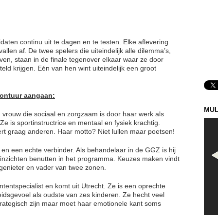
ten continu uit te dagen en te testen. Elke aflevering
len af. De twee spelers die uiteindelijk alle dilemma’s,
even, staan in de finale tegenover elkaar waar ze door
d krijgen. Eén van hen wint uiteindelijk een groot
avontuur aangaan:
MUL
n vrouw die sociaal en zorgzaam is door haar werk als
e is sportinstructrice en mentaal en fysiek krachtig.
rt graag anderen. Haar motto? Niet lullen maar poetsen!
n en een echte verbinder. Als behandelaar in de GGZ is hij
e inzichten benutten in het programma. Keuzes maken vindt
ensgenieter en vader van twee zonen.
tentspecialist en komt uit Utrecht. Ze is een oprechte
idsgevoel als oudste van zes kinderen. Ze hecht veel
strategisch zijn maar moet haar emotionele kant soms