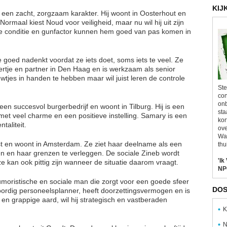
KIJ
 een zacht, zorgzaam karakter. Hij woont in Oosterhout en
Normaal kiest Noud voor veiligheid, maar nu wil hij uit zijn
eke conditie en gunfactor kunnen hem goed van pas komen in
e goed nadenkt voordat ze iets doet, soms iets te veel. Ze
rtje en partner in Den Haag en is werkzaam als senior
uwtjes in handen te hebben maar wil juist leren de controle
Ste
con
onb
en succesvol burgerbedrijf en woont in Tilburg. Hij is een
sta
 veel charme en een positieve instelling. Samary is een
kor
ntaliteit.
ove
Wal
ist en woont in Amsterdam. Ze ziet haar deelname als een
thu
n en haar grenzen te verleggen. De sociale Zineb wordt
'Ik
 ze kan ook pittig zijn wanneer de situatie daarom vraagt.
NP
humoristische en sociale man die zorgt voor een goede sfeer
DOS
nwoordig personeelsplanner, heeft doorzettingsvermogen en is
en grappige aard, wil hij strategisch en vastberaden
K
N