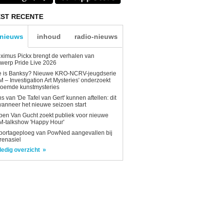
ST RECENTE
-nieuws
inhoud
radio-nieuws
ximus Pickx brengt de verhalen van
werp Pride Live 2026
e is Banksy? Nieuwe KRO-NCRV-jeugdserie
AM – Investigation Art Mysteries' onderzoekt
roemde kunstmysteries
s van 'De Tafel van Gert' kunnen aftellen: dit
wanneer het nieuwe seizoen start
en Van Gucht zoekt publiek voor nieuwe
-talkshow 'Happy Hour'
portageploeg van PowNed aangevallen bij
renasiel
ledig overzicht