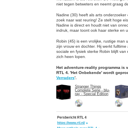
niet tegen betweters en neemt graag de 
Nadine (30) heeft als arts onderzoeker
zoek naar wat reuring! Ze stelt hoge ei
Nadine is direct en houdt niet van onrec
indruk, maar toont ook haar sterke en u
Robin (45) is een vrolijke, rustige man
zijn vrouw en dochter. Hij werkt fulltim
sociale en fysiek sterke Robin blijft va
zich heen lopen.
Het adventure-reality programma is 
RTL 4. 'Het Onbekende' wordt gepro
Verraders
'.
Stranger Things
Complete Serie - blu-
ray - Special Edition
Persbericht RTL 4
https://www.rtl.nl/