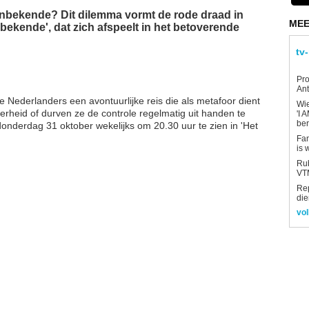
 onbekende? Dit dilemma vormt de rode draad in
MEE
bekende', dat zich afspeelt in het betoverende
tv
Pro
Ant
Nederlanders een avontuurlijke reis die als metafoor dient
Wi
erheid of durven ze de controle regelmatig uit handen te
'I 
be
 donderdag 31 oktober wekelijks om 20.30 uur te zien in 'Het
Fan
is 
Rub
VTM
Re
die
vol