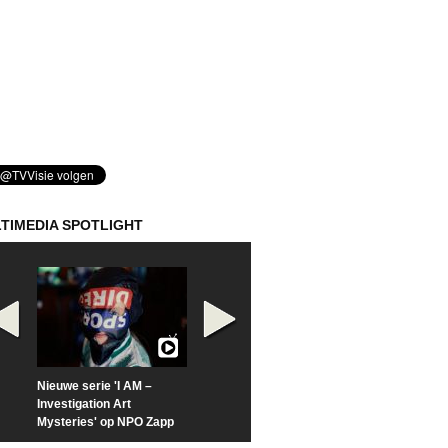
TIMEDIA SPOTLIGHT
Nieuwe serie 'I AM –
Prime Video deelt officiële
Check nu de offi
Investigation Art
trailer van 'L*VE KLEINE'
trailer van 'The
Mysteries' op NPO Zapp
Sunrise'