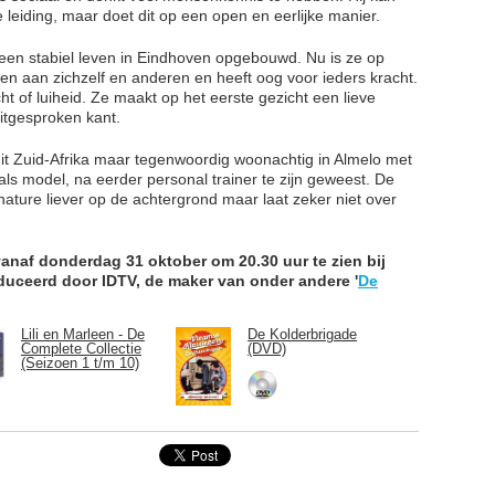
leiding, maar doet dit op een open en eerlijke manier.
 een stabiel leven in Eindhoven opgebouwd. Nu is ze op
sen aan zichzelf en anderen en heeft oog voor ieders kracht.
ht of luiheid. Ze maakt op het eerste gezicht een lieve
itgesproken kant.
 uit Zuid-Afrika maar tegenwoordig woonachtig in Almelo met
e als model, na eerder personal trainer te zijn geweest. De
n nature liever op de achtergrond maar laat zeker niet over
vanaf donderdag 31 oktober om 20.30 uur te zien bij
duceerd door IDTV, de maker van onder andere '
De
Lili en Marleen - De
De Kolderbrigade
Complete Collectie
(DVD)
(Seizoen 1 t/m 10)