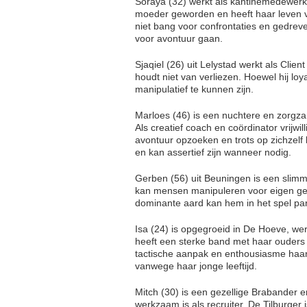
Soraya (32) werkt als kantinemedewerke
moeder geworden en heeft haar leven vol
niet bang voor confrontaties en gedreve
voor avontuur gaan.
Sjaqiel (26) uit Lelystad werkt als Client
houdt niet van verliezen. Hoewel hij loyal
manipulatief te kunnen zijn.
Marloes (46) is een nuchtere en zorgza
Als creatief coach en coördinator vrijwi
avontuur opzoeken en trots op zichzelf 
en kan assertief zijn wanneer nodig.
Gerben (56) uit Beuningen is een slimme
kan mensen manipuleren voor eigen gewin
dominante aard kan hem in het spel pa
Isa (24) is opgegroeid in De Hoeve, werk
heeft een sterke band met haar ouders e
tactische aanpak en enthousiasme haar
vanwege haar jonge leeftijd.
Mitch (30) is een gezellige Brabander 
werkzaam is als recruiter. De Tilburger