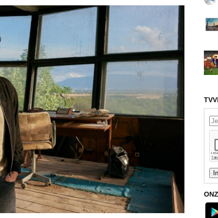
TVV
ONZ