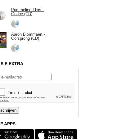
Pommelien Thijs -
Gedoe (CD)
Aaron Blommaert -
Oorsprong (CD)
ISIE EXTRA
E APPS