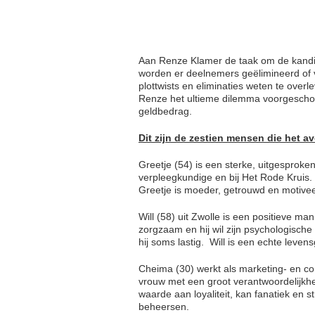
Aan Renze Klamer de taak om de kandida
worden er deelnemers geëlimineerd of val
plottwists en eliminaties weten te overl
Renze het ultieme dilemma voorgeschotel
geldbedrag.
Dit zijn de zestien mensen die het 
Greetje (54) is een sterke, uitgesproke
verpleegkundige en bij Het Rode Kruis. Z
Greetje is moeder, getrouwd en motivee
Will (58) uit Zwolle is een positieve ma
zorgzaam en hij wil zijn psychologisch
hij soms lastig. Will is een echte lev
Cheima (30) werkt als marketing- en con
vrouw met een groot verantwoordelijkhe
waarde aan loyaliteit, kan fanatiek en 
beheersen.