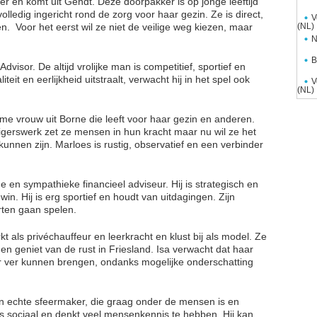
r en komt uit Gendt. Deze doorpakker is op jonge leeftijd
ledig ingericht rond de zorg voor haar gezin. Ze is direct,
V
n. Voor het eerst wil ze niet de veilige weg kiezen, maar
(NL)
N
B
 Advisor. De altijd vrolijke man is competitief, sportief en
iteit en eerlijkheid uitstraalt, verwacht hij in het spel ook
V
(NL)
me vrouw uit Borne die leeft voor haar gezin en anderen.
lligerswerk zet ze mensen in hun kracht maar nu wil ze het
kunnen zijn. Marloes is rustig, observatief en een verbinder
 en sympathieke financieel adviseur. Hij is strategisch en
. Hij is erg sportief en houdt van uitdagingen. Zijn
rten gaan spelen.
t als privéchauffeur en leerkracht en klust bij als model. Ze
n geniet van de rust in Friesland. Isa verwacht dat haar
 ver kunnen brengen, ondanks mogelijke onderschatting
en echte sfeermaker, die graag onder de mensen is en
 is sociaal en denkt veel mensenkennis te hebben. Hij kan