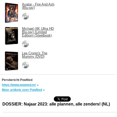
Avatar - Fire And Ash
(Blu-ray)
Michael (4K Ultra HD
Blu-ray) (Limited
Edition) (Steelbook)
Lee Cronin's The
Mummy (DVD)
Persbericht PowNed
https://www.powned.tv/
Meer artikels over PowNed
DOSSIER: Najaar 2023: alle plannen, alle zenders! (NL)