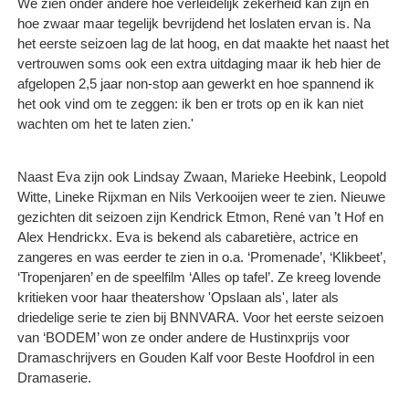
We zien onder andere hoe verleidelijk zekerheid kan zijn en
hoe zwaar maar tegelijk bevrijdend het loslaten ervan is. Na
het eerste seizoen lag de lat hoog, en dat maakte het naast het
vertrouwen soms ook een extra uitdaging maar ik heb hier de
afgelopen 2,5 jaar non-stop aan gewerkt en hoe spannend ik
het ook vind om te zeggen: ik ben er trots op en ik kan niet
wachten om het te laten zien.'
Naast Eva zijn ook Lindsay Zwaan, Marieke Heebink, Leopold
Witte, Lineke Rijxman en Nils Verkooijen weer te zien. Nieuwe
gezichten dit seizoen zijn Kendrick Etmon, René van ’t Hof en
Alex Hendrickx. Eva is bekend als cabaretière, actrice en
zangeres en was eerder te zien in o.a. ‘Promenade’, ‘Klikbeet’,
‘Tropenjaren’ en de speelfilm ‘Alles op tafel’. Ze kreeg lovende
kritieken voor haar theatershow 'Opslaan als', later als
driedelige serie te zien bij BNNVARA. Voor het eerste seizoen
van ‘BODEM’ won ze onder andere de Hustinxprijs voor
Dramaschrijvers en Gouden Kalf voor Beste Hoofdrol in een
Dramaserie.