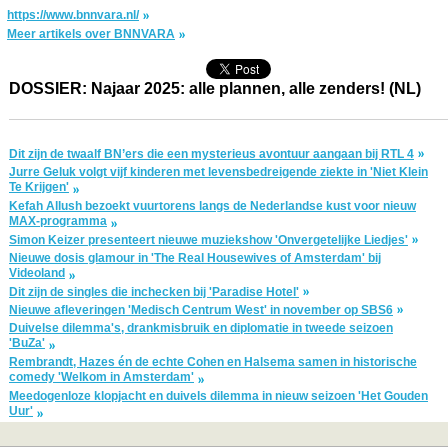
https://www.bnnvara.nl/
Meer artikels over BNNVARA
DOSSIER: Najaar 2025: alle plannen, alle zenders! (NL)
Dit zijn de twaalf BN’ers die een mysterieus avontuur aangaan bij RTL 4
Jurre Geluk volgt vijf kinderen met levensbedreigende ziekte in 'Niet Klein
Te Krijgen'
Kefah Allush bezoekt vuurtorens langs de Nederlandse kust voor nieuw
MAX-programma
Simon Keizer presenteert nieuwe muziekshow 'Onvergetelijke Liedjes'
Nieuwe dosis glamour in 'The Real Housewives of Amsterdam' bij
Videoland
Dit zijn de singles die inchecken bij 'Paradise Hotel'
Nieuwe afleveringen 'Medisch Centrum West' in november op SBS6
Duivelse dilemma's, drankmisbruik en diplomatie in tweede seizoen
'BuZa'
Rembrandt, Hazes én de echte Cohen en Halsema samen in historische
comedy 'Welkom in Amsterdam'
Meedogenloze klopjacht en duivels dilemma in nieuw seizoen 'Het Gouden
Uur'