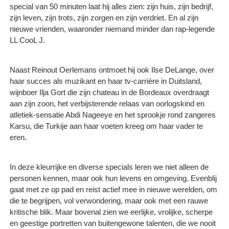
special van 50 minuten laat hij alles zien: zijn huis, zijn bedrijf,
zijn leven, zijn trots, zijn zorgen en zijn verdriet. En al zijn
nieuwe vrienden, waaronder niemand minder dan rap-legende
LL CooL J.
Naast Reinout Oerlemans ontmoet hij ook Ilse DeLange, over
haar succes als muzikant en haar tv-carrière in Duitsland,
wijnboer Ilja Gort die zijn chateau in de Bordeaux overdraagt
aan zijn zoon, het verbijsterende relaas van oorlogskind en
atletiek-sensatie Abdi Nageeye en het sprookje rond zangeres
Karsu, die Turkije aan haar voeten kreeg om haar vader te
eren.
In deze kleurrijke en diverse specials leren we niet alleen de
personen kennen, maar ook hun levens en omgeving. Evenblij
gaat met ze op pad en reist actief mee in nieuwe werelden, om
die te begrijpen, vol verwondering, maar ook met een rauwe
kritische blik. Maar bovenal zien we eerlijke, vrolijke, scherpe
en geestige portretten van buitengewone talenten, die we nooit