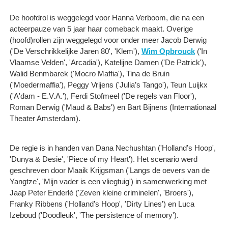
De hoofdrol is weggelegd voor Hanna Verboom, die na een
acteerpauze van 5 jaar haar comeback maakt. Overige
(hoofd)rollen zijn weggelegd voor onder meer Jacob Derwig
('De Verschrikkelijke Jaren 80', 'Klem'),
Wim Opbrouck
('In
Vlaamse Velden', 'Arcadia'), Katelijne Damen ('De Patrick'),
Walid Benmbarek ('Mocro Maffia'), Tina de Bruin
('Moedermaffia'), Peggy Vrijens ('Julia’s Tango'), Teun Luijkx
('A'dam - E.V.A.'), Ferdi Stofmeel ('De regels van Floor'),
Roman Derwig ('Maud & Babs') en Bart Bijnens (Internationaal
Theater Amsterdam).
De regie is in handen van Dana Nechushtan ('Holland’s Hoop',
'Dunya & Desie', 'Piece of my Heart'). Het scenario werd
geschreven door Maaik Krijgsman ('Langs de oevers van de
Yangtze', 'Mijn vader is een vliegtuig') in samenwerking met
Jaap Peter Enderlé ('Zeven kleine criminelen', 'Broers'),
Franky Ribbens ('Holland’s Hoop', 'Dirty Lines') en Luca
Izeboud ('Doodleuk', 'The persistence of memory').