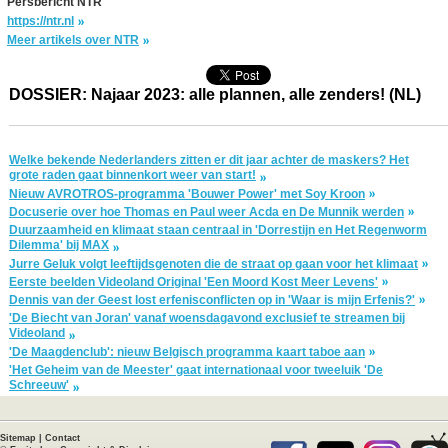
Persbericht NTR
https://ntr.nl
Meer artikels over NTR
DOSSIER: Najaar 2023: alle plannen, alle zenders! (NL)
Welke bekende Nederlanders zitten er dit jaar achter de maskers? Het
grote raden gaat binnenkort weer van start!
Nieuw AVROTROS-programma 'Bouwer Power' met Soy Kroon
Docuserie over hoe Thomas en Paul weer Acda en De Munnik werden
Duurzaamheid en klimaat staan centraal in 'Dorrestijn en Het Regenworm
Dilemma' bij MAX
Jurre Geluk volgt leeftijdsgenoten die de straat op gaan voor het klimaat
Eerste beelden Videoland Original 'Een Moord Kost Meer Levens'
Dennis van der Geest lost erfenisconflicten op in 'Waar is mijn Erfenis?'
'De Biecht van Joran' vanaf woensdagavond exclusief te streamen bij
Videoland
'De Maagdenclub': nieuw Belgisch programma kaart taboe aan
'Het Geheim van de Meester' gaat internationaal voor tweeluik 'De
Schreeuw'
Sitemap
|
Contact