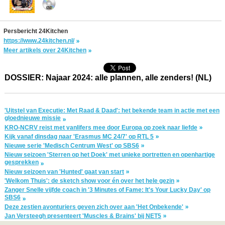
Persbericht 24Kitchen
https://www.24kitchen.nl/
Meer artikels over 24Kitchen
DOSSIER: Najaar 2024: alle plannen, alle zenders! (NL)
'Uitstel van Executie: Met Raad & Daad': het bekende team in actie met een
gloednieuwe missie
KRO-NCRV reist met vanlifers mee door Europa op zoek naar liefde
Kijk vanaf dinsdag naar 'Erasmus MC 24/7' op RTL 5
Nieuwe serie 'Medisch Centrum West' op SBS6
Nieuw seizoen 'Sterren op het Doek' met unieke portretten en openhartige
gesprekken
Nieuw seizoen van 'Hunted' gaat van start
'Welkom Thuis': de sketch show voor én over het hele gezin
Zanger Snelle vijfde coach in '3 Minutes of Fame: It's Your Lucky Day' op
SBS6
Deze zestien avonturiers geven zich over aan 'Het Onbekende'
Jan Versteegh presenteert 'Muscles & Brains' bij NET5