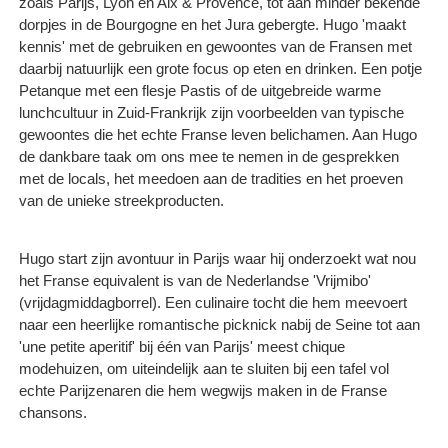
zoals Parijs, Lyon en Aix & Provence, tot aan minder bekende
dorpjes in de Bourgogne en het Jura gebergte. Hugo 'maakt
kennis' met de gebruiken en gewoontes van de Fransen met
daarbij natuurlijk een grote focus op eten en drinken. Een potje
Petanque met een flesje Pastis of de uitgebreide warme
lunchcultuur in Zuid-Frankrijk zijn voorbeelden van typische
gewoontes die het echte Franse leven belichamen. Aan Hugo
de dankbare taak om ons mee te nemen in de gesprekken
met de locals, het meedoen aan de tradities en het proeven
van de unieke streekproducten.
Hugo start zijn avontuur in Parijs waar hij onderzoekt wat nou
het Franse equivalent is van de Nederlandse 'Vrijmibo'
(vrijdagmiddagborrel). Een culinaire tocht die hem meevoert
naar een heerlijke romantische picknick nabij de Seine tot aan
'une petite aperitif' bij één van Parijs' meest chique
modehuizen, om uiteindelijk aan te sluiten bij een tafel vol
echte Parijzenaren die hem wegwijs maken in de Franse
chansons.