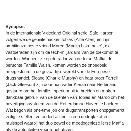
Synopsis
In de internationale Videoland Original serie 'Safe Harbor'
volgen we de geniale hacker Tobias (Alfie Allen) en zijn
ambitieuze beste vriend Marco (Martijn Lakemeier), die
vastberaden zijn om de tech-miljardairs van de toekomst te
worden. Wanneer ze op de radar van de Ierse Maffia, de
beruchte Familie Walsh, komen worden ze onbedoeld
meegesleurd in de gevaarlijke wereld van de Europese
drugshandel. Sloane (Charlie Murphy) en haar broer Farrell
(Jack Gleeson) zijn door hun vader Kieran naar Nederland
gestuurd om het familie-imperium uit te breiden en maken
dankbaar gebruik van de talenten van Tobias en Marco om het
beveiligingssysteem van de Rotterdamse Haven te hacken.
Wat begon als one-time job om drugstransporten onopgemerkt
veilig te stellen, verandert al snel in een dodelijk kat-en-
muisspel waarbij het duo zowel de meedogenloze Ierse Maffia
als de autoriteiten voor moet blijven.