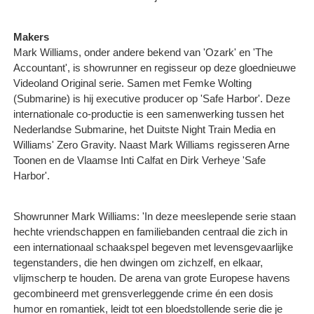
Makers
Mark Williams, onder andere bekend van 'Ozark' en 'The
Accountant', is showrunner en regisseur op deze gloednieuwe
Videoland Original serie. Samen met Femke Wolting
(Submarine) is hij executive producer op 'Safe Harbor'. Deze
internationale co-productie is een samenwerking tussen het
Nederlandse Submarine, het Duitste Night Train Media en
Williams' Zero Gravity. Naast Mark Williams regisseren Arne
Toonen en de Vlaamse Inti Calfat en Dirk Verheye 'Safe
Harbor'.
Showrunner Mark Williams: 'In deze meeslepende serie staan
hechte vriendschappen en familiebanden centraal die zich in
een internationaal schaakspel begeven met levensgevaarlijke
tegenstanders, die hen dwingen om zichzelf, en elkaar,
vlijmscherp te houden. De arena van grote Europese havens
gecombineerd met grensverleggende crime én een dosis
humor en romantiek, leidt tot een bloedstollende serie die je