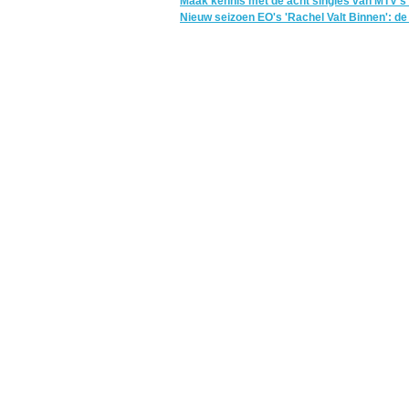
Maak kennis met de acht singles van MTV’s 
Nieuw seizoen EO's 'Rachel Valt Binnen': de