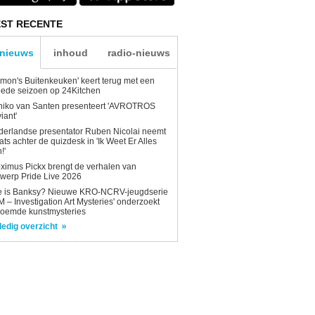
ST RECENTE
-nieuws
inhoud
radio-nieuws
mon's Buitenkeuken' keert terug met een
ede seizoen op 24Kitchen
niko van Santen presenteert 'AVROTROS
viant'
erlandse presentator Ruben Nicolai neemt
ats achter de quizdesk in 'Ik Weet Er Alles
!'
ximus Pickx brengt de verhalen van
werp Pride Live 2026
e is Banksy? Nieuwe KRO-NCRV-jeugdserie
AM – Investigation Art Mysteries' onderzoekt
roemde kunstmysteries
ledig overzicht