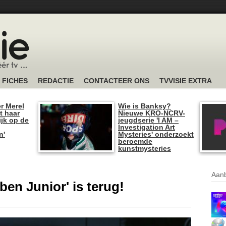
FICHES
REDACTIE
CONTACTEER ONS
TVVISIE EXTRA
r Merel
Wie is Banksy?
t haar
Nieuwe KRO-NCRV-
ijk op de
jeugdserie 'I AM –
Investigation Art
n'
Mysteries' onderzoekt
beroemde
kunstmysteries
Aanb
ben Junior' is terug!