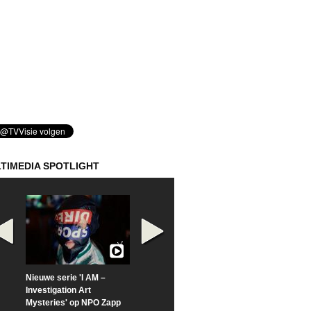
TIMEDIA SPOTLIGHT
Nieuwe serie 'I AM –
Prime Video deelt officiële
Check nu de offi
Investigation Art
trailer van 'L*VE KLEINE'
trailer van 'The
Mysteries' op NPO Zapp
Sunrise'