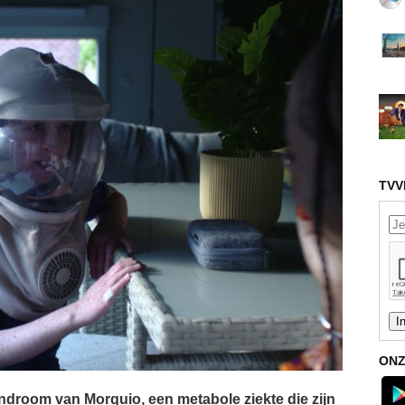
TVV
ONZ
ndroom van Morquio, een metabole ziekte die zijn