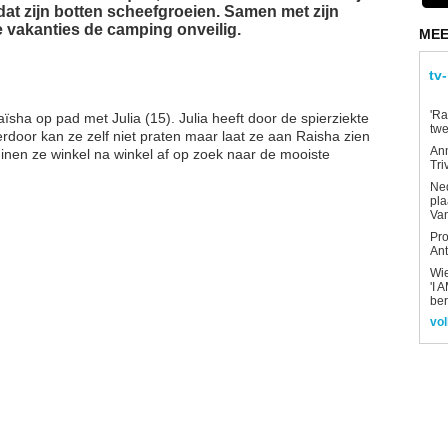
dat zijn botten scheefgroeien. Samen met zijn
e vakanties de camping onveilig.
MEE
tv
'Ra
sha op pad met Julia (15). Julia heeft door de spierziekte
twe
rdoor kan ze zelf niet praten maar laat ze aan Raisha zien
An
ruinen ze winkel na winkel af op zoek naar de mooiste
Tri
Ned
pla
Van
Pro
Ant
Wi
'I 
be
vol