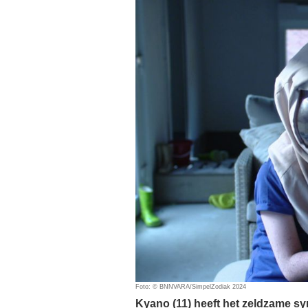
Foto: © BNNVARA/SimpelZodiak 2024
Kyano (11) heeft het zeldzame sy