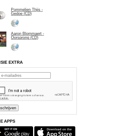
Pommelien Thijs -
Gedoe (CD)
Aaron Blommaert -
Oorsprong (CD)
ISIE EXTRA
E APPS