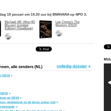
ndag 19 januari om 19.20 uur bij BNNVARA op NPO 3.
Michael (4K Ultra HD
Lee Cronin's The
Blu-ray) (Limited
Mummy (DVD)
Edition) (Steelbook)
MUL
volledig dossier
nnen, alle zenders (NL)
op SBS6
p SBS6
nieuw op SBS6
men, geldgebrek en de beste zomer ooit
 Promenade'