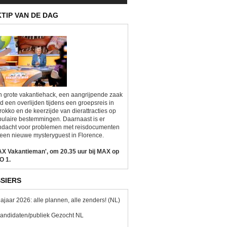
KTIP VAN DE DAG
 grote vakantiehack, een aangrijpende zaak
d een overlijden tijdens een groepsreis in
okko en de keerzijde van dierattracties op
ulaire bestemmingen. Daarnaast is er
ndacht voor problemen met reisdocumenten
een nieuwe mysteryguest in Florence.
AX Vakantieman', om 20.35 uur bij MAX op
O 1.
SIERS
ajaar 2026: alle plannen, alle zenders! (NL)
andidaten/publiek Gezocht NL