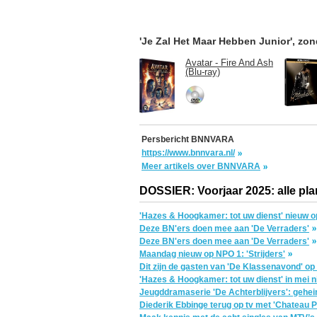
'Je Zal Het Maar Hebben Junior', zo
Avatar - Fire And Ash
(Blu-ray)
Persbericht BNNVARA
https://www.bnnvara.nl/
Meer artikels over BNNVARA
DOSSIER: Voorjaar 2025: alle pla
'Hazes & Hoogkamer: tot uw dienst' nieuw 
Deze BN'ers doen mee aan 'De Verraders'
Deze BN'ers doen mee aan 'De Verraders'
Maandag nieuw op NPO 1: 'Strijders'
Dit zijn de gasten van 'De Klassenavond' o
'Hazes & Hoogkamer: tot uw dienst' in mei 
Jeugddramaserie 'De Achterblijvers': gehei
Diederik Ebbinge terug op tv met 'Chateau