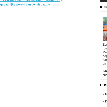
'Ex On The Beach: Double Dutch' seizoen 11
 gevaarlijke wereld van de misdaad
KIJ
Een
ron
Mar
pop
aa
en 
'M
NP
DOS
N
K