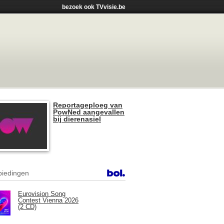
bezoek ook TVvisie.be
Reportageploeg van
PowNed aangevallen
bij dierenasiel
iedingen
Eurovision Song
Contest Vienna 2026
(2 CD)