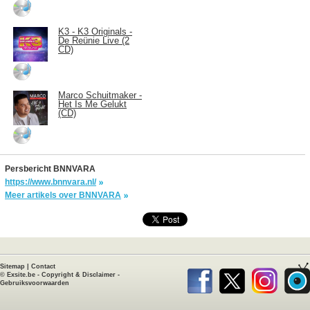
K3 - K3 Originals -
De Reünie Live (2
CD)
Marco Schuitmaker -
Het Is Me Gelukt
(CD)
Persbericht BNNVARA
https://www.bnnvara.nl/
Meer artikels over BNNVARA
Sitemap
|
Contact
©
Exsite.be
-
Copyright & Disclaimer
-
Gebruiksvoorwaarden