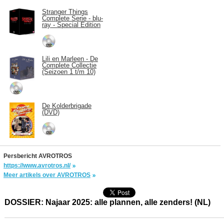
Stranger Things
Complete Serie - blu-
ray - Special Edition
Lili en Marleen - De
Complete Collectie
(Seizoen 1 t/m 10)
De Kolderbrigade
(DVD)
Persbericht AVROTROS
https://www.avrotros.nl/
Meer artikels over AVROTROS
DOSSIER: Najaar 2025: alle plannen, alle zenders! (NL)