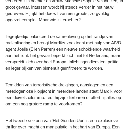
verkeren zijn dochter en vrouw Michelle (Sophie Veldhuizen) in
groot gevaar. Intussen wordt hij steeds verder in het nauw
gedreven. Hij lijkt het doelwit van een groots, zorgvuldig
opgezet complot. Maar wie zit erachter?
Tegelijkertijd balanceert de samenleving op het randje van
radicalisering en brengt Mardiks zoektocht met hulp van AIVD-
agent Joelle (Ellen Parren) een nieuwe schokkende waarheid
aan het licht: het gevaar beperkt zich niet tot Nederland, maar
verspreidt zich over heel Europa. Inlichtingendiensten, politie
en leger blijken van binnenuit geïnfiltreerd te worden.
Temidden van terroristische dreigingen, aanslagen en een
meedogenloze klopjacht in meerdere landen staat Mardik voor
een duivels dilemma: redt hij zijn dierbaren of offert hij alles op
om een nog grotere ramp te voorkomen?
Het tweede seizoen van 'Het Gouden Uur' is een explosieve
thriller over macht en manipulatie in het hart van Europa. Een