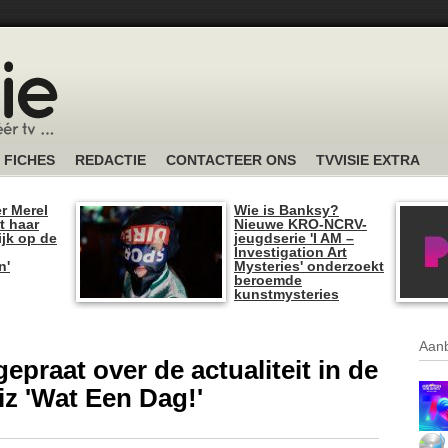
FICHES
REDACTIE
CONTACTEER ONS
TVVISIE EXTRA
r Merel
Wie is Banksy?
t haar
Nieuwe KRO-NCRV-
ijk op de
jeugdserie 'I AM –
Investigation Art
n'
Mysteries' onderzoekt
beroemde
kunstmysteries
Aanb
epraat over de actualiteit in de
iz 'Wat Een Dag!'