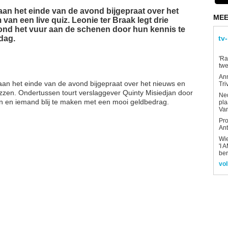
 aan het einde van de avond bijgepraat over het
MEE
van een live quiz. Leonie ter Braak legt drie
nd het vuur aan de schenen door hun kennis te
 dag.
tv
'Ra
twe
An
aan het einde van de avond bijgepraat over het nieuws en
Tri
zzen. Ondertussen tourt verslaggever Quinty Misiedjan door
Ned
en en iemand blij te maken met een mooi geldbedrag.
pla
Van
Pro
Ant
Wi
'I 
be
vol