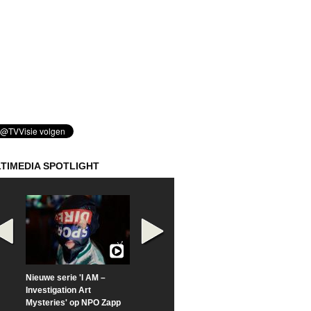
TIMEDIA SPOTLIGHT
Nieuwe serie 'I AM –
Prime Video deelt officiële
Check nu de offi
Investigation Art
trailer van 'L*VE KLEINE'
trailer van 'The
Mysteries' op NPO Zapp
Sunrise'