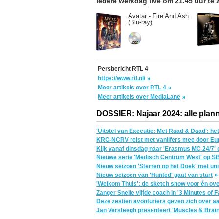
iedere werkdag live om 21.45 uur te z
Avatar - Fire And Ash
(Blu-ray)
Persbericht RTL 4
https://www.rtl.nl/
Meer artikels over RTL 4
Meer artikels over MediaLane
DOSSIER: Najaar 2024: alle plann
'Uitstel van Executie: Met Raad & Daad': h
KRO-NCRV reist met vanlifers mee door Eur
Kijk vanaf dinsdag naar 'Erasmus MC 24/7' 
Nieuwe serie 'Medisch Centrum West' op S
Nieuw seizoen 'Sterren op het Doek' met un
Nieuw seizoen van 'Hunted' gaat van start
'Welkom Thuis': de sketch show voor én over
Zanger Snelle vijfde coach in '3 Minutes of
Deze zestien avonturiers geven zich over a
Jan Versteegh presenteert 'Muscles & Brain