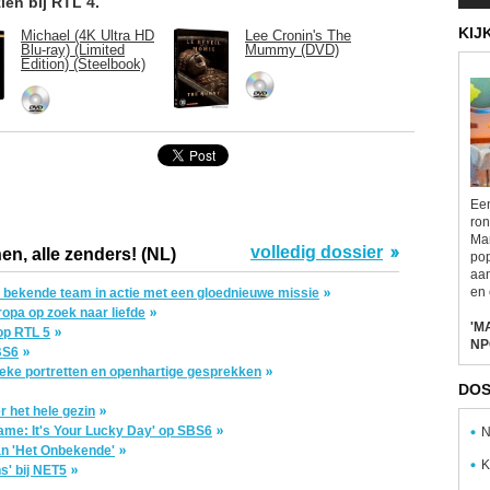
ien bij RTL 4.
KIJ
Michael (4K Ultra HD
Lee Cronin's The
Blu-ray) (Limited
Mummy (DVD)
Edition) (Steelbook)
Een
ron
Mar
volledig dossier
en, alle zenders! (NL)
pop
aa
en 
et bekende team in actie met een gloednieuwe missie
opa op zoek naar liefde
'M
op RTL 5
NP
BS6
ieke portretten en openhartige gesprekken
DOS
 het hele gezin
 Fame: It's Your Lucky Day' op SBS6
N
an 'Het Onbekende'
K
s' bij NET5