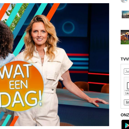
TVV
ONZ