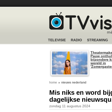
TELEVISIE
RADIO
STREAMING
Theatermake
Pauw onthul
bijzondere k
wereld in
'Zomergaste
home
nieuws nederland
Mis niks en word bijg
dagelijkse nieuwsqu
zondag 11 augustus 2024