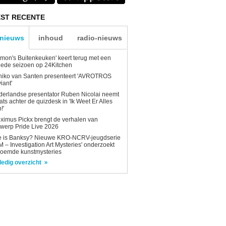
ST RECENTE
-nieuws
inhoud
radio-nieuws
mon's Buitenkeuken' keert terug met een
ede seizoen op 24Kitchen
niko van Santen presenteert 'AVROTROS
viant'
erlandse presentator Ruben Nicolai neemt
ats achter de quizdesk in 'Ik Weet Er Alles
!'
ximus Pickx brengt de verhalen van
werp Pride Live 2026
e is Banksy? Nieuwe KRO-NCRV-jeugdserie
AM – Investigation Art Mysteries' onderzoekt
roemde kunstmysteries
ledig overzicht