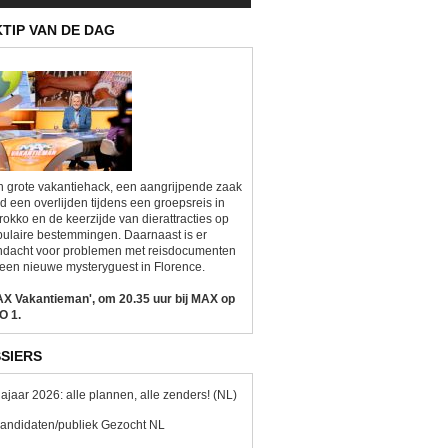
KTIP VAN DE DAG
 grote vakantiehack, een aangrijpende zaak
d een overlijden tijdens een groepsreis in
okko en de keerzijde van dierattracties op
ulaire bestemmingen. Daarnaast is er
ndacht voor problemen met reisdocumenten
een nieuwe mysteryguest in Florence.
AX Vakantieman', om 20.35 uur bij MAX op
O 1.
SIERS
ajaar 2026: alle plannen, alle zenders! (NL)
andidaten/publiek Gezocht NL