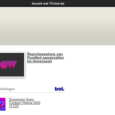
bezoek ook TVvisie.be
Reportageploeg van
PowNed aangevallen
bij dierenasiel
iedingen
Eurovision Song
Contest Vienna 2026
(2 CD)