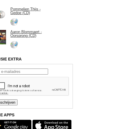
Pommelien Thijs -
Gedoe (CD)
Aaron Blommaert -
Oorsprong (CD)
ISIE EXTRA
E APPS