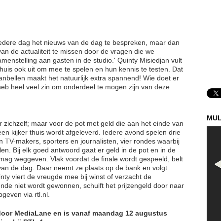
m iedere dag het nieuws van de dag te bespreken, maar dan
 van de actualiteit te missen door de vragen die we
enstelling aan gasten in de studio.' Quinty Misiedjan vult
hui
s ook uit om mee te spelen en hun kennis te testen. Dat
nbellen maakt het natuurlijk extra spannend! Wie doet er
 heb heel veel zin om onderdeel te mogen zijn van deze
MUL
or zichzelf; maar voor de pot met geld die aan het einde van
en kijker thui
s wordt afgeleverd. Iedere avond spelen drie
n TV-makers, sporters en journalisten, vier rondes waarbij
len. Bij elk goed antwoord gaat er geld in de pot en in de
 mag weggeven. Vlak voordat de finale wordt gespeeld, belt
r van de dag. Daar neemt ze plaats op de bank en volgt
ty viert de vreugde mee bij winst of verzacht de
e ronde niet wordt gewonnen, schuift het prijzengeld door naar
geven via rtl.nl.
door MediaLane en is vanaf maandag 12 augustus