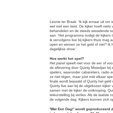
Leonie ter Braak: 'Ik kijk ernaar uit o
wel met een twist. De kijker hoeft niets
behandelen en de steeds wisselende sam
aan: 'Het programma nodigt de kijkers t
ik vervolgens live bij kijkers thui
s mag aa
open en winnen ze het geld of niet? Ik
dagelijkse show.'
Hoe werkt het spel?
Het panel speelt niet voor de eer of vo
de aflevering door Quinty Misiedjan bij e
spelers, waaronder cabaretiers, radio e
ze niet tégen, maar juist mét elkaar spe
finale wordt bepaald of Quinty het geld
Quinty live aan bij de uitgekozen kijke
samen met de kijker de ontknoping. Quin
teleurstelling bij verlies. Als de laatst
de volgende dag. Kijkers kunnen zich op
'Wat Een Dag!' wordt geproduceerd 