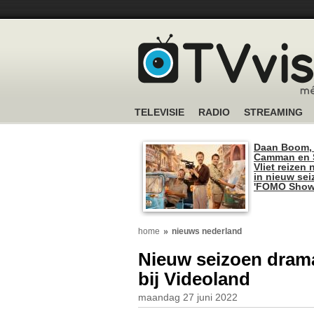
TELEVISIE
RADIO
STREAMING
Daan Boom,
Camman en S
Vliet reizen 
in nieuw se
'FOMO Show
home
nieuws nederland
Nieuw seizoen dramas
bij Videoland
maandag 27 juni 2022