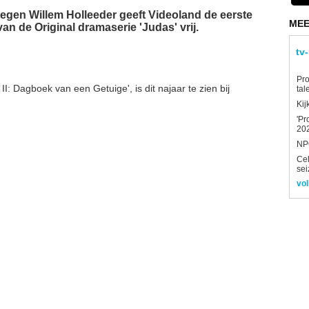
 tegen Willem Holleeder geeft Videoland de eerste
MEE
n de Original dramaserie 'Judas' vrij.
tv
Pro
II: Dagboek van een Getuige', is dit najaar te zien bij
tal
Kij
'Pr
202
NPO
Ce
sei
vol