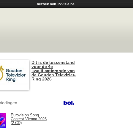
bezoek ook TVvisie.be
Dit is de tussenstand
voor de 4e
kwalificatieronde van
de Gouden Televizier-
Ring 2026
iedingen
Eurovision Song
Contest Vienna 2026
(2 CD)