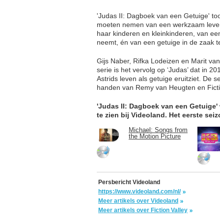
'Judas II: Dagboek van een Getuige' to
moeten nemen van een werkzaam leven,
haar kinderen en kleinkinderen, van een
neemt, én van een getuige in de zaak te
Gijs Naber, Rifka Lodeizen en Marit v
serie is het vervolg op ‘Judas’ dat in 2
Astrids leven als getuige eruitziet. De 
handen van Remy van Heugten en Fictio
'Judas II: Dagboek van een Getuige' 
te zien bij Videoland. Het eerste seizo
Michael: Songs from
the Motion Picture
Persbericht Videoland
https://www.videoland.com/nl/
Meer artikels over Videoland
Meer artikels over Fiction Valley