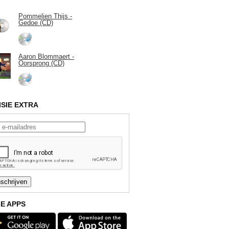
Pommelien Thijs -
Gedoe (CD)
Aaron Blommaert -
Oorsprong (CD)
ISIE EXTRA
E APPS