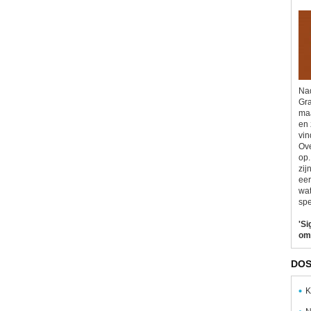
Nad
Gra
maa
en 
vin
Ove
op.
zij
eer
wat
spe
'Si
om
DOS
K