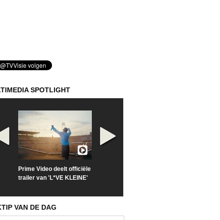
TIMEDIA SPOTLIGHT
Prime Video deelt officiële
Check nu de officiële
Kijk vanaf maa
trailer van 'L*VE KLEINE'
trailer van 'The Last
'Furious' op Di
Sunrise'
KTIP VAN DE DAG