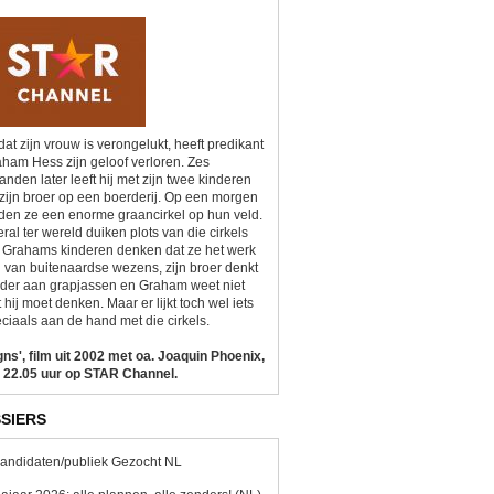
at zijn vrouw is verongelukt, heeft predikant
ham Hess zijn geloof verloren. Zes
nden later leeft hij met zijn twee kinderen
zijn broer op een boerderij. Op een morgen
den ze een enorme graancirkel op hun veld.
ral ter wereld duiken plots van die cirkels
 Grahams kinderen denken dat ze het werk
n van buitenaardse wezens, zijn broer denkt
der aan grapjassen en Graham weet niet
 hij moet denken. Maar er lijkt toch wel iets
ciaals aan de hand met die cirkels.
gns', film uit 2002 met oa. Joaquin Phoenix,
 22.05 uur op STAR Channel.
SIERS
andidaten/publiek Gezocht NL