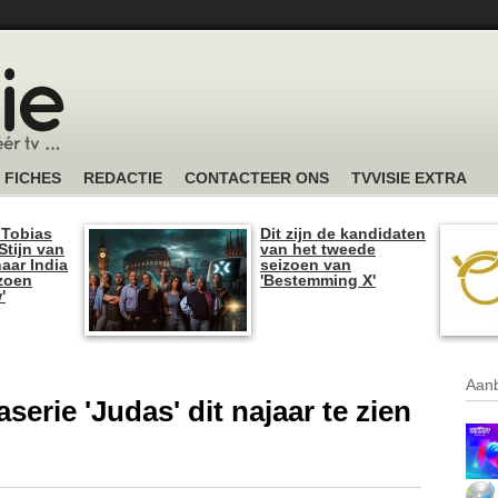
FICHES
REDACTIE
CONTACTEER ONS
TVVISIE EXTRA
 Tobias
Dit zijn de kandidaten
tijn van
van het tweede
naar India
seizoen van
izoen
'Bestemming X'
'
Aanb
erie 'Judas' dit najaar te zien