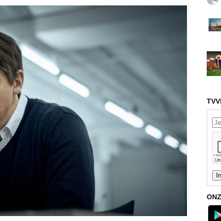
TVV
ONZ