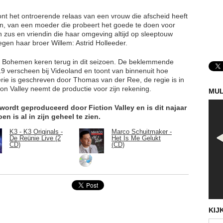
ont het ontroerende relaas van een vrouw die afscheid heeft
 van een moeder die probeert het goede te doen voor
 zus en vriendin die haar omgeving altijd op sleeptouw
gen haar broer Willem: Astrid Holleeder.
an Bohemen keren terug in dit seizoen. De beklemmende
019 verscheen bij Videoland en toont van binnenuit hoe
serie is geschreven door Thomas van der Ree, de regie is in
n Valley neemt de productie voor zijn rekening.
MUL
wordt geproduceerd door Fiction Valley en is dit najaar
en is al in zijn geheel te zien.
K3 - K3 Originals -
Marco Schuitmaker -
De Reünie Live (2
Het Is Me Gelukt
CD)
(CD)
KIJ