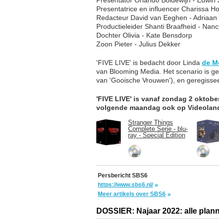
Presentatrice en influencer Charissa H
Redacteur David van Eeghen - Adriaan
Productieleider Shanti Braafheid - Na
Dochter Olivia - Kate Bensdorp
Zoon Pieter - Julius Dekker
'FIVE LIVE' is bedacht door Linda
de M
van Blooming Media. Het scenario is g
van 'Gooische Vrouwen'), en geregisse
'FIVE LIVE' is vanaf zondag 2 oktobe
volgende maandag ook op Videolan
Stranger Things
Complete Serie - blu-
ray - Special Edition
Persbericht SBS6
https://www.sbs6.nl/
Meer artikels over SBS6
DOSSIER: Najaar 2022: alle plann