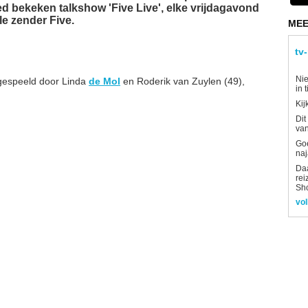
ed bekeken talkshow 'Five Live', elke vrijdagavond
ële zender Five.
MEE
tv
Nie
 gespeeld door Linda
de Mol
en Roderik van Zuylen (49),
in 
Kij
Dit
van
Goe
naj
Daa
rei
Sh
vol