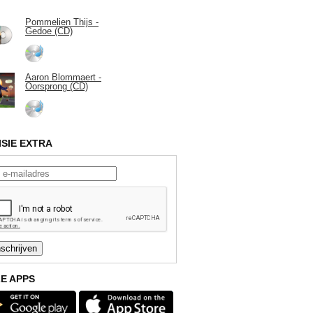
Pommelien Thijs -
Gedoe (CD)
Aaron Blommaert -
Oorsprong (CD)
ISIE EXTRA
E APPS