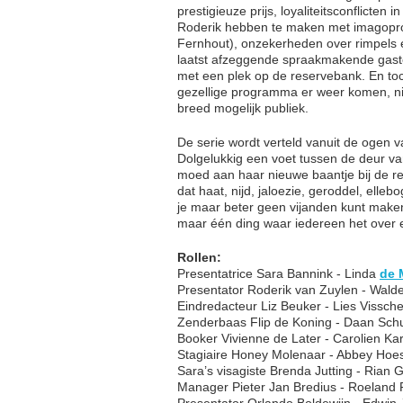
prestigieuze prijs, loyaliteitsconflicten
Roderik hebben te maken met imagopr
Fernhout), onzekerheden over rimpels 
laatst afzeggende spraakmakende gas
met een plek op de reservebank. En toc
gezellige programma er weer komen, nie
breed mogelijk publiek.
De serie wordt verteld vanuit de ogen
Dolgelukkig een voet tussen de deur va
moed aan haar nieuwe baantje bij de re
dat haat, nijd, jaloezie, geroddel, elle
je maar beter geen vijanden kunt maken 
maar één ding waar iedereen het over 
Rollen:
Presentatrice Sara Bannink - Linda
de 
Presentator Roderik van Zuylen - Wald
Eindredacteur Liz Beuker - Lies Vissche
Zenderbaas Flip de Koning - Daan Sc
Booker Vivienne de Later - Carolien Ka
Stagiaire Honey Molenaar - Abbey Hoe
Sara’s visagiste Brenda Jutting - Rian G
Manager Pieter Jan Bredius - Roeland 
Presentator Orlando Boldewijn - Edwin