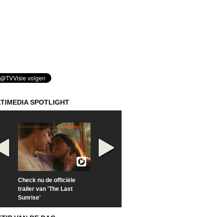
TIMEDIA SPOTLIGHT
Check nu de officiële
Kijk vanaf maandag naar
Kijk nu naar 'Po
trailer van 'The Last
'Furious' op Disney+
of Time with To
Sunrise'
Hiddleston'