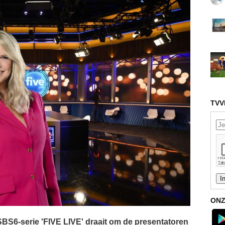
TVV
ONZ
BS6-serie 'FIVE LIVE' draait om de presentatoren