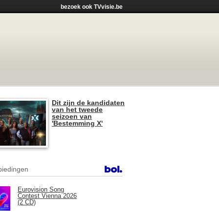
bezoek ook TVvisie.be
Dit zijn de kandidaten
van het tweede
seizoen van
'Bestemming X'
iedingen
Eurovision Song
Contest Vienna 2026
(2 CD)