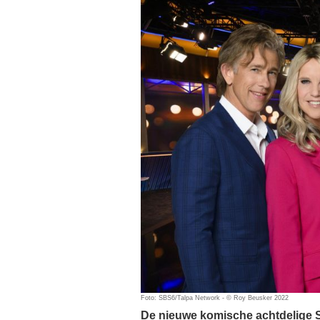
Foto: SBS6/Talpa Network - © Roy Beusker 2022
De nieuwe komische achtdelige S