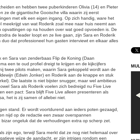
scheiden en hebben twee puberkinderen Olivia (14) en Pieter
 ze de gigantische Gooische villa waarin zij eerst
gen met elk een eigen ingang. Op zich handig, ware het
eel meekrijgt van wat Roderik zoal mee naar huis neemt aan
en opvattingen op na houden over wat goed opvoeden is. De
odra de leader loopt en ze live gaan, zijn Sara en Roderik
 duo dat professioneel hun gasten interviewt en elkaar alles
ik en Sara van zenderbaas Flip de Koning (Daan
 een te oud profiel dreigt te krijgen en de kijkcijfers
MUL
 hij twee pilots maken, waarin Sara gekoppeld wordt aan de
ldewijn (Edwin Jonker) en Roderik aan de knappe en stuk
el). Die laatste is niet bijster snugger, maar wel ambitieus
Zowel Sara als Roderik voelen zich bedreigd nu Five Live
en een pact: Sara blijft Five Live alleen presenteren als
, het is zij samen of allebei niet.
gen stand. Er wordt voortdurend aan ieders poten gezaagd,
 en nijd op de redactie een zwaar overspannen
n bizar ongeluk dat de verhoudingen extra op scherp zet.
als zijn ego, terwijl Sara merkt dat ze nog niet helemaal over
atieve wijze de aandacht, er zijn intriges rondom een