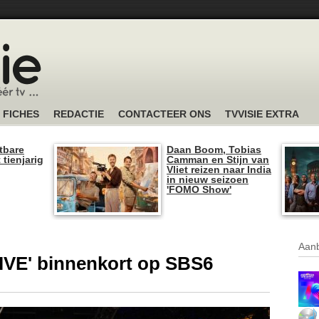
FICHES
REDACTIE
CONTACTEER ONS
TVVISIE EXTRA
tbare
Daan Boom, Tobias
 tienjarig
Camman en Stijn van
Vliet reizen naar India
in nieuw seizoen
'FOMO Show'
Aanb
LIVE' binnenkort op SBS6