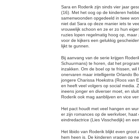
Sara en Roderik zijn sinds vier jaar ge
(16). Met het oog op de kinderen hebben
samenwoonden opgedeeld in twee wonin
niet dat Sara op deze manier iets te v
vrouwelijk schoon en ze er zo hun eig
ruzies lopen regelmatig hoog op, maar z
voor de kijkers een gelukkig gescheiden
lijkt te gunnen.
Bij aanvang van de serie krijgen Roder
Schuurmans) te horen, dat het programma
inzakken. Om de boel op te frissen, wil
onervaren maar intelligente Orlando Bo
jongere Charissa Hoekstra (Roos van Erk
en heeft veel volgers op social media. 
ineens jonger en diverser moet, en sluit
Roderik ook mag aanblijven en vice versa
Het pact houdt met veel hangen en wur
er zijn romances op de werkvloer, haat
eindredactrice (Lies Visschedijk) en ee
Het libido van Roderik blijkt even groot 
hem heen is. De kinderen vragen op neg