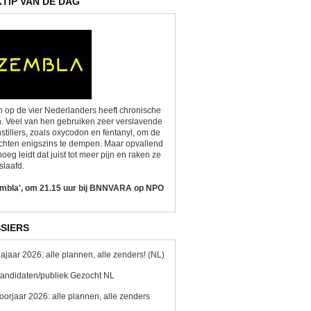
KTIP VAN DE DAG
 op de vier Nederlanders heeft chronische
n. Veel van hen gebruiken zeer verslavende
nstillers, zoals oxycodon en fentanyl, om de
chten enigszins te dempen. Maar opvallend
oeg leidt dat juist tot meer pijn en raken ze
slaafd.
embla', om 21.15 uur bij BNNVARA op NPO
SIERS
ajaar 2026: alle plannen, alle zenders! (NL)
andidaten/publiek Gezocht NL
oorjaar 2026: alle plannen, alle zenders