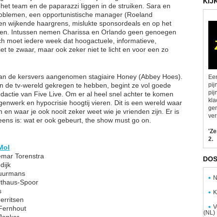
KIJ
 in het team en de paparazzi liggen in de struiken. Sara en
oblemen, een opportunistische manager (Roeland
en wijkende haargrens, mislukte sponsordeals en op het
ten. Intussen nemen Charissa en Orlando geen genoegen
h moet iedere week dat hoogactuele, informatieve,
t te zwaar, maar ook zeker niet te licht en voor een zo
 van de kersvers aangenomen stagiaire Honey (Abbey Hoes).
Een
n de tv-wereld gekregen te hebben, begint ze vol goede
pij
pij
dactie van Five Live. Om er al heel snel achter te komen
kla
bogenwerk en hypocrisie hoogtij vieren. Dit is een wereld waar
gen
en waar je ook nooit zeker weet wie je vrienden zijn. Er is
ver
eens is: wat er ook gebeurt, the show must go on.
'Z
2.
Mol
emar Torenstra
DOS
dijk
huurmans
N
rthaus-Spoor
s
K
erritsen
V
Fernhout
(NL)
 Jonker