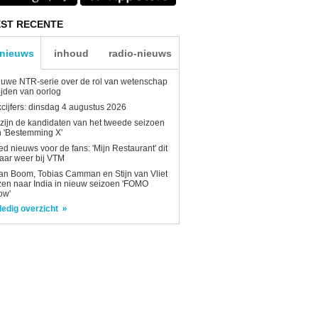
ST RECENTE
-nieuws
inhoud
radio-nieuws
uwe NTR-serie over de rol van wetenschap
tijden van oorlog
kcijfers: dinsdag 4 augustus 2026
 zijn de kandidaten van het tweede seizoen
 'Bestemming X'
d nieuws voor de fans: 'Mijn Restaurant' dit
aar weer bij VTM
n Boom, Tobias Camman en Stijn van Vliet
zen naar India in nieuw seizoen 'FOMO
ow'
ledig overzicht