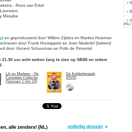
N
oekstra - Roos van Erkel
 Laureano
B
ncy Masaba
V
(NL)
ol
en geproduceerd door Willem Zijlstra en Marlies Huisman
eschreven door Frank Houtappels en Joan Nederlof (bekend
erd door Vincent Schuurman en Pollo de Pimentel.
r 21.30 uur acht weken lang te zien op SBS6 en iedere
d.
Lili en Marleen - De
De Kolderbrigade
Complete Collectie
(DVD)
(Seizoen 1 t/m 10)
volledig dossier
en, alle zenders! (NL)