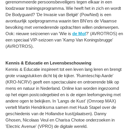
gerenommeerde persoonsbeveiligers tegen elkaar in een
loodzwaar trainingsprogramma. Wie heeft het in zich en wordt
De Bodyguard? 'De Invasie van België' (PowNed) is een
avontuurlijk spelprogramma waarin tien BN’ers de Vlaamse
bevolking met vernederende opdrachten willen onderwerpen.
Ook: nieuwe seizoenen van 'Wie is
de Mol
?' (AVROTROS) en
een speciaal VIP-seizoen van 'Kamp Van Koningsbrugge'
(AVROTROS).
Kennis & Educatie en Levensbeschouwing
Kennis & Educatie inspireert tot een leven lang leren en brengt
grote vraagstukken dicht bij de kijker. 'Ruimteschip Aarde'
(KRO-NCRV) geeft een spectaculaire en ontroerende blik op
mens en natuur in Nederland. Online kan worden ingezoomd
op het eigen postcodegebied en is de eigen leefomgeving met
andere ogen te bekijken. In 'Langs de Kust' (Omroep MAX)
vertelt Martin Hendriksma samen met Huub Stapel over de
geschiedenis van de Hollandse kust(plaatsen). Danny
Ghosen, Nicolaas Veul en Charisa Chotoe onderzoeken in
'Electric Avenue' (VPRO) de digitale wereld.