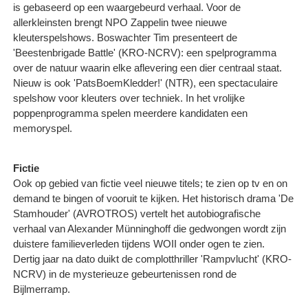
is gebaseerd op een waargebeurd verhaal. Voor de
allerkleinsten brengt NPO Zappelin twee nieuwe
kleuterspelshows. Boswachter Tim presenteert de
'Beestenbrigade Battle' (KRO-NCRV): een spelprogramma
over de natuur waarin elke aflevering een dier centraal staat.
Nieuw is ook 'PatsBoemKledder!' (NTR), een spectaculaire
spelshow voor kleuters over techniek. In het vrolijke
poppenprogramma spelen meerdere kandidaten een
memoryspel.
Fictie
Ook op gebied van fictie veel nieuwe titels; te zien op tv en on
demand te bingen of vooruit te kijken. Het historisch drama 'De
Stamhouder' (AVROTROS) vertelt het autobiografische
verhaal van Alexander Münninghoff die gedwongen wordt zijn
duistere familieverleden tijdens WOII onder ogen te zien.
Dertig jaar na dato duikt de complotthriller 'Rampvlucht' (KRO-
NCRV) in de mysterieuze gebeurtenissen rond de
Bijlmerramp.