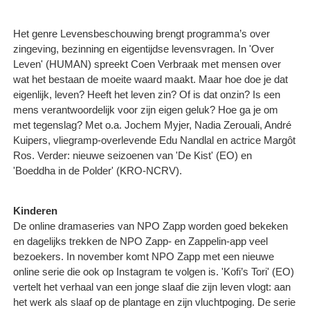
Het genre Levensbeschouwing brengt programma’s over
zingeving, bezinning en eigentijdse levensvragen. In 'Over
Leven' (HUMAN) spreekt Coen Verbraak met mensen over
wat het bestaan de moeite waard maakt. Maar hoe doe je dat
eigenlijk, leven? Heeft het leven zin? Of is dat onzin? Is een
mens verantwoordelijk voor zijn eigen geluk? Hoe ga je om
met tegenslag? Met o.a. Jochem Myjer, Nadia Zerouali, André
Kuipers, vliegramp-overlevende Edu Nandlal en actrice Margôt
Ros. Verder: nieuwe seizoenen van 'De Kist' (EO) en
'Boeddha in de Polder' (KRO-NCRV).
Kinderen
De online dramaseries van NPO Zapp worden goed bekeken
en dagelijks trekken de NPO Zapp- en Zappelin-app veel
bezoekers. In november komt NPO Zapp met een nieuwe
online serie die ook op Instagram te volgen is. 'Kofi’s Tori' (EO)
vertelt het verhaal van een jonge slaaf die zijn leven vlogt: aan
het werk als slaaf op de plantage en zijn vluchtpoging. De serie