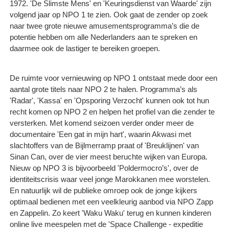
1972. 'De Slimste Mens' en 'Keuringsdienst van Waarde' zijn
volgend jaar op NPO 1 te zien. Ook gaat de zender op zoek
naar twee grote nieuwe amusementsprogramma’s die de
potentie hebben om alle Nederlanders aan te spreken en
daarmee ook de lastiger te bereiken groepen.
De ruimte voor vernieuwing op NPO 1 ontstaat mede door een
aantal grote titels naar NPO 2 te halen. Programma’s als
'Radar', 'Kassa' en 'Opsporing Verzocht' kunnen ook tot hun
recht komen op NPO 2 en helpen het profiel van die zender te
versterken. Met komend seizoen verder onder meer de
documentaire 'Een gat in mijn hart', waarin Akwasi met
slachtoffers van de Bijlmerramp praat of 'Breuklijnen' van
Sinan Can, over de vier meest beruchte wijken van Europa.
Nieuw op NPO 3 is bijvoorbeeld 'Poldermocro’s', over de
identiteitscrisis waar veel jonge Marokkanen mee worstelen.
En natuurlijk wil de publieke omroep ook de jonge kijkers
optimaal bedienen met een veelkleurig aanbod via NPO Zapp
en Zappelin. Zo keert 'Waku Waku' terug en kunnen kinderen
online live meespelen met de 'Space Challenge - expeditie