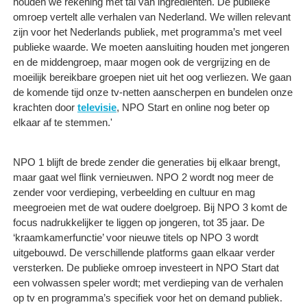
houden we rekening met tal van ingrediënten. De publieke
omroep vertelt alle verhalen van Nederland. We willen relevant
zijn voor het Nederlands publiek, met programma’s met veel
publieke waarde. We moeten aansluiting houden met jongeren
en de middengroep, maar mogen ook de vergrijzing en de
moeilijk bereikbare groepen niet uit het oog verliezen. We gaan
de komende tijd onze tv-netten aanscherpen en bundelen onze
krachten door
televisie
, NPO Start en online nog beter op
elkaar af te stemmen.'
NPO 1 blijft de brede zender die generaties bij elkaar brengt,
maar gaat wel flink vernieuwen. NPO 2 wordt nog meer de
zender voor verdieping, verbeelding en cultuur en mag
meegroeien met de wat oudere doelgroep. Bij NPO 3 komt de
focus nadrukkelijker te liggen op jongeren, tot 35 jaar. De
‘kraamkamerfunctie’ voor nieuwe titels op NPO 3 wordt
uitgebouwd. De verschillende platforms gaan elkaar verder
versterken. De publieke omroep investeert in NPO Start dat
een volwassen speler wordt; met verdieping van de verhalen
op tv en programma’s specifiek voor het on demand publiek.