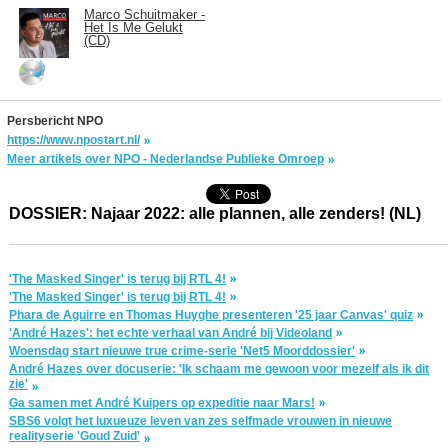
Marco Schuitmaker -
Het Is Me Gelukt
(CD)
Persbericht NPO
https://www.npostart.nl/
Meer artikels over NPO - Nederlandse Publieke Omroep
DOSSIER: Najaar 2022: alle plannen, alle zenders! (NL)
'The Masked Singer' is terug bij RTL 4!
'The Masked Singer' is terug bij RTL 4!
Phara de Aguirre en Thomas Huyghe presenteren '25 jaar Canvas' quiz
'André Hazes': het echte verhaal van André bij Videoland
Woensdag start nieuwe true crime-serie 'Net5 Moorddossier'
André Hazes over docuserie: 'Ik schaam me gewoon voor mezelf als ik dit
zie'
Ga samen met André Kuipers op expeditie naar Mars!
SBS6 volgt het luxueuze leven van zes selfmade vrouwen in nieuwe
realityserie 'Goud Zuid'