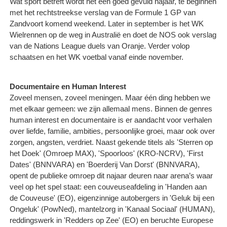
Wat sport betreft wordt het een goed gevuld najaar, te beginnen
met het rechtstreekse verslag van de Formule 1 GP van
Zandvoort komend weekend. Later in september is het WK
Wielrennen op de weg in Australië en doet de NOS ook verslag
van de Nations League duels van Oranje. Verder volop
schaatsen en het WK voetbal vanaf einde november.
Documentaire en Human Interest
Zoveel mensen, zoveel meningen. Maar één ding hebben we
met elkaar gemeen: we zijn allemaal mens. Binnen de genres
human interest en documentaire is er aandacht voor verhalen
over liefde, familie, ambities, persoonlijke groei, maar ook over
zorgen, angsten, verdriet. Naast gekende titels als 'Sterren op
het Doek' (Omroep MAX), 'Spoorloos' (KRO-NCRV), 'First
Dates' (BNNVARA) en 'Boerderij Van Dorst' (BNNVARA),
opent de publieke omroep dit najaar deuren naar arena’s waar
veel op het spel staat: een couveuseafdeling in 'Handen aan
de Couveuse' (EO), eigenzinnige autobergers in 'Geluk bij een
Ongeluk' (PowNed), mantelzorg in 'Kanaal Sociaal' (HUMAN),
reddingswerk in 'Redders op Zee' (EO) en beruchte Europese