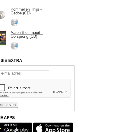
Pommelien Thijs -
Gedoe (CD)
Aaron Blommaert -
Oorsprong (CD)
ISIE EXTRA
E APPS