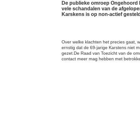
De publieke omroep Ongehoord N
vele schandalen van de afgelopen 
Karskens is op non-actief gestel
Over welke klachten het precies gaat, wi
ernstig dat de 69-jarige Karstens niet 
gezet.De Raad van Toezicht van de omro
contact meer mag hebben met betrok