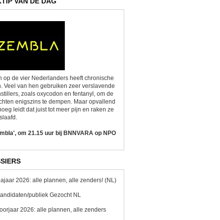
KTIP VAN DE DAG
 op de vier Nederlanders heeft chronische
n. Veel van hen gebruiken zeer verslavende
nstillers, zoals oxycodon en fentanyl, om de
chten enigszins te dempen. Maar opvallend
oeg leidt dat juist tot meer pijn en raken ze
slaafd.
embla', om 21.15 uur bij BNNVARA op NPO
SIERS
ajaar 2026: alle plannen, alle zenders! (NL)
andidaten/publiek Gezocht NL
oorjaar 2026: alle plannen, alle zenders