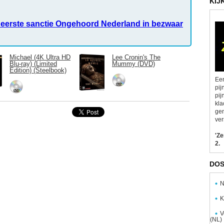
KIJ
eerste sanctie Ongehoord Nederland in bezwaar
Michael (4K Ultra HD
Lee Cronin's The
Blu-ray) (Limited
Mummy (DVD)
Edition) (Steelbook)
Een
pij
pij
kla
gen
ver
'Z
2.
DOS
N
K
V
(NL)