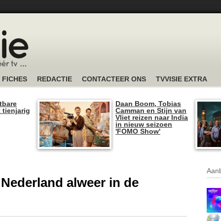
FICHES
REDACTIE
CONTACTEER ONS
TVVISIE EXTRA
tbare
Daan Boom, Tobias
 tienjarig
Camman en Stijn van
Vliet reizen naar India
in nieuw seizoen
'FOMO Show'
Aanb
ederland alweer in de