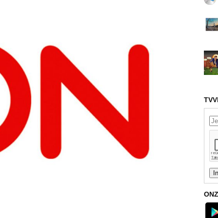
TVV
ONZ