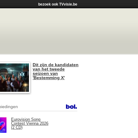
bezoek ook TVvisie.be
Dit zijn de kandidaten
van het tweede
seizoen van
'Bestemming X'
iedingen
Eurovision Song
Contest Vienna 2026
(2 CD)