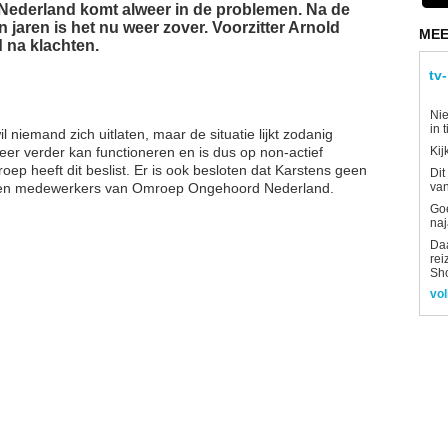
ederland komt alweer in de problemen. Na de
jaren is het nu weer zover. Voorzitter Arnold
MEE
d na klachten.
tv
Nie
in 
l niemand zich uitlaten, maar de situatie lijkt zodanig
meer verder kan functioneren en is dus op non-actief
Kij
ep heeft dit beslist. Er is ook besloten dat Karstens geen
Dit
ken medewerkers van Omroep Ongehoord Nederland.
van
Goe
naj
Daa
rei
Sh
vol