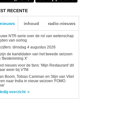
ST RECENTE
-nieuws
inhoud
radio-nieuws
uwe NTR-serie over de rol van wetenschap
tijden van oorlog
kcijfers: dinsdag 4 augustus 2026
 zijn de kandidaten van het tweede seizoen
 'Bestemming X'
d nieuws voor de fans: 'Mijn Restaurant' dit
aar weer bij VTM
n Boom, Tobias Camman en Stijn van Vliet
zen naar India in nieuw seizoen 'FOMO
ow'
ledig overzicht