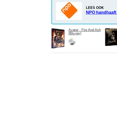
LEES OOK
NPO handhaaft 
Avatar - Fire And Ash
(Blu-ray)