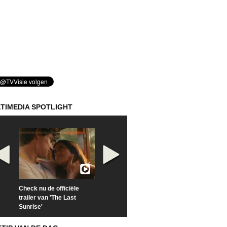
TIMEDIA SPOTLIGHT
Check nu de officiële
Kijk vanaf maandag naar
Kijk nu naar 'Po
trailer van 'The Last
'Furious' op Disney+
of Time with To
Sunrise'
Hiddleston'