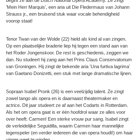
begint ze aan de Dutch National Opera Academy. Ze zingt
'Mein Herr Marquis', een aria uit Die Fledermaus van Johann
Strauss jr., een bruisend stuk waar vocale behendigheid
voorop staat!
Tenor Twan van der Wolde (22) hield als kind al van zingen.
Op een plaatselijke braderie liep hij tegen een stand aan van
het Roder Jongenskoor. De rest is geschiedenis, zeggen we
dan. Nu studeert hij zang aan het Prins Claus Conservatorium
van Groningen. Hij zingt de bekende aria 'Una furtiva lagrima'
van Gaetano Donizetti, een stuk met lange dramatische lijnen.
Sopraan Isabel Pronk (26) is een veelzijdig talent. Ze zingt
zowel tango als opera en is daarnaast theatermaker en
actrice. Dit jaar studeert ze af aan het Codarts in Rotterdam.
Als het om opera gaat is er één hoofdrol waar ze alles voor
over heeft: Carmen! Een sterke vrouw pur sang. Isabel zingt
de verleidelijke Seguidilla, waarin Carmen haar mannelijke
tegenspeler (en verder iedereen die van opera houdt!) om haar
vinger weet te winden.