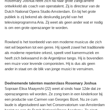
Rosemary Joshua heeft zich na haar grote zangcarrière
ontwikkeld als coach van operatalent. Zij is directeur van de
Dutch National Opera Studio Amsterdam. En bij het grote
publiek is zij bekend als deskundig jurylid van het
televisieprogramma Aria. Zij weet als geen ander wat er nodig
is om een grote operazanger te worden.
Rowland is het toonbeeld van een moderne musicus die zich
niet wil beperken tot een genre. Hij speelt zowel het traditionele
als moderne repertoire orkest, speelt veel kamermuziek en
heeft zich bekwaamd in de Argentijnse tango. Hij is bovendien
een muze voor levende componisten. Hij is dus als geen
ander in staat om de blik van jonge musici te verruimen.
Deelnemende talenten masterclass Rosemary Joshua
Sopraan Elisa Maayeshi (22) weet al sinds haar 12de dat ze
operazangeres wil worden. Ze zong toen in een kinderkoor bij
een productie van Carmen van Georges Bizet. Nu ze cum
laude is afgestudeerd aan het Conservatorium van Amsterdam