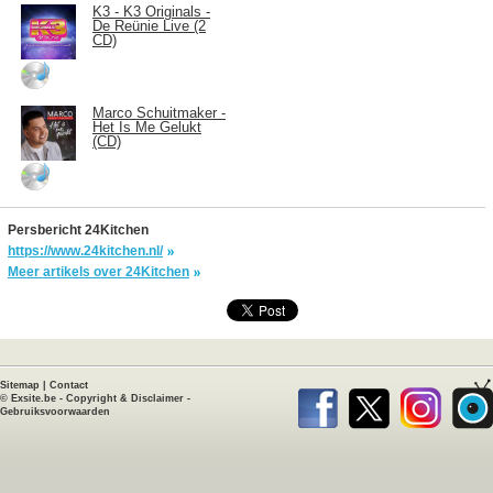
K3 - K3 Originals -
De Reünie Live (2
CD)
Marco Schuitmaker -
Het Is Me Gelukt
(CD)
Persbericht 24Kitchen
https://www.24kitchen.nl/
Meer artikels over 24Kitchen
Sitemap
|
Contact
©
Exsite.be
-
Copyright & Disclaimer
-
Gebruiksvoorwaarden