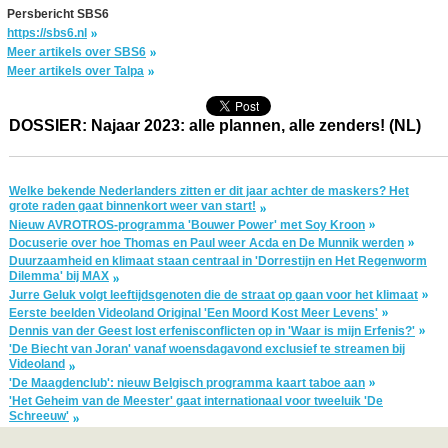
Persbericht SBS6
https://sbs6.nl
Meer artikels over SBS6
Meer artikels over Talpa
DOSSIER: Najaar 2023: alle plannen, alle zenders! (NL)
Welke bekende Nederlanders zitten er dit jaar achter de maskers? Het
grote raden gaat binnenkort weer van start!
Nieuw AVROTROS-programma 'Bouwer Power' met Soy Kroon
Docuserie over hoe Thomas en Paul weer Acda en De Munnik werden
Duurzaamheid en klimaat staan centraal in 'Dorrestijn en Het Regenworm
Dilemma' bij MAX
Jurre Geluk volgt leeftijdsgenoten die de straat op gaan voor het klimaat
Eerste beelden Videoland Original 'Een Moord Kost Meer Levens'
Dennis van der Geest lost erfenisconflicten op in 'Waar is mijn Erfenis?'
'De Biecht van Joran' vanaf woensdagavond exclusief te streamen bij
Videoland
'De Maagdenclub': nieuw Belgisch programma kaart taboe aan
'Het Geheim van de Meester' gaat internationaal voor tweeluik 'De
Schreeuw'