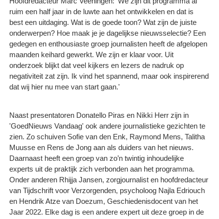
Hoofdredacteur Marc Veeningen: 'We zijn dit programma al
ruim een half jaar in de luwte aan het ontwikkelen en dat is
best een uitdaging. Wat is de goede toon? Wat zijn de juiste
onderwerpen? Hoe maak je je dagelijkse nieuwsselectie? Een
gedegen en enthousiaste groep journalisten heeft de afgelopen
maanden keihard gewerkt. We zijn er klaar voor. Uit
onderzoek blijkt dat veel kijkers en lezers de nadruk op
negativiteit zat zijn. Ik vind het spannend, maar ook inspirerend
dat wij hier nu mee van start gaan.'
Naast presentatoren Donatello Piras en Nikki Herr zijn in
'GoedNieuws Vandaag' ook andere journalistieke gezichten te
zien. Zo schuiven Sofie van den Enk, Raymond Mens, Talitha
Muusse en Rens de Jong aan als duiders van het nieuws.
Daarnaast heeft een groep van zo’n twintig inhoudelijke
experts uit de praktijk zich verbonden aan het programma.
Onder anderen Rhijja Jansen, zorgjournalist en hoofdredacteur
van Tijdschrift voor Verzorgenden, psycholoog Najla Edriouch
en Hendrik Atze van Doezum, Geschiedenisdocent van het
Jaar 2022. Elke dag is een andere expert uit deze groep in de