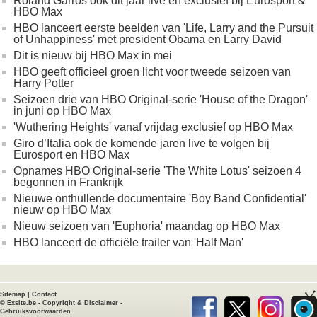
Roland Garros ook dit jaar live en exclusief bij Eurosport &
HBO Max
HBO lanceert eerste beelden van 'Life, Larry and the Pursuit
of Unhappiness' met president Obama en Larry David
Dit is nieuw bij HBO Max in mei
HBO geeft officieel groen licht voor tweede seizoen van
Harry Potter
Seizoen drie van HBO Original-serie 'House of the Dragon'
in juni op HBO Max
'Wuthering Heights' vanaf vrijdag exclusief op HBO Max
Giro d’Italia ook de komende jaren live te volgen bij
Eurosport en HBO Max
Opnames HBO Original-serie 'The White Lotus' seizoen 4
begonnen in Frankrijk
Nieuwe onthullende documentaire 'Boy Band Confidential'
nieuw op HBO Max
Nieuw seizoen van 'Euphoria' maandag op HBO Max
HBO lanceert de officiële trailer van 'Half Man'
Sitemap
|
Contact
©
Exsite.be
-
Copyright & Disclaimer
-
Gebruiksvoorwaarden