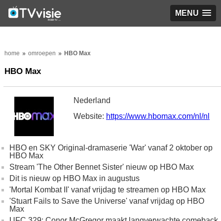
MENU
home
omroepen
HBO Max
HBO Max
Nederland
Website:
https://www.hbomax.com/nl/nl
HBO en SKY Original-dramaserie 'War' vanaf 2 oktober op
HBO Max
Stream 'The Other Bennet Sister' nieuw op HBO Max
Dit is nieuw op HBO Max in augustus
'Mortal Kombat II' vanaf vrijdag te streamen op HBO Max
'Stuart Fails to Save the Universe' vanaf vrijdag op HBO
Max
UFC 329: Conor McGregor maakt langverwachte comeback