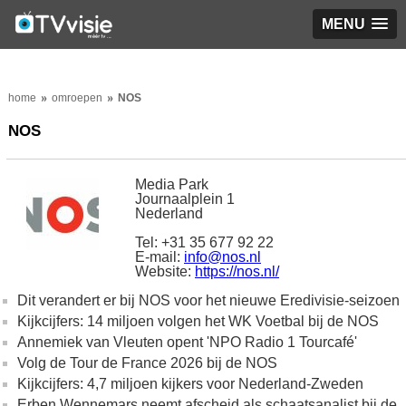
MENU
home
omroepen
NOS
NOS
Media Park
Journaalplein 1
Nederland
Tel: +31 35 677 92 22
E-mail:
info@nos.nl
Website:
https://nos.nl/
Dit verandert er bij NOS voor het nieuwe Eredivisie-seizoen
Kijkcijfers: 14 miljoen volgen het WK Voetbal bij de NOS
Annemiek van Vleuten opent 'NPO Radio 1 Tourcafé'
Volg de Tour de France 2026 bij de NOS
Kijkcijfers: 4,7 miljoen kijkers voor Nederland-Zweden
Erben Wennemars neemt afscheid als schaatsanalist bij de