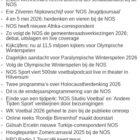
NOS
Ere Zilveren Nipkowschijf voor 'NOS Jeugdjournaal'
4 en 5 mei 2026: herdenken en vieren bij de NOS
NOS heeft nieuwe Afrika-correspondent
Zo volgt de NOS de gemeenteraadsverkiezingen 2026:
debat, uitslagen en live coverage
Kijkcijfers: nu al 11,5 miljoen kijkers voor Olympische
Winterspelen
Dagelijks aandacht voor Paralympische Winterspelen 2026
Volg de Olympische Winterspelen bij de NOS
NOS Sport viert 500ste voetbalpodcast live in theater in
Hilversum
Twee programma’s over Holocaustherdenking 2026
Dit is de eindejaarsprogrammering van de NOS
Einde van een tijdperk: 'NOS Studio Voetbal' en 'Andere
Tijden Sport' verdwijnen door bezuinigingen
WK Voetbal 2026 geheel te zien bij de publieke omroep
Online reeks 'Rondje Binnenhof' maakt doorstart
Gülsah Ercetin nieuwe Turkije-correspondent NOS
Hoogtepunten Zomercarnaval 2025 bij de NOS
NPO Radio 1 Tourcafé keert terug