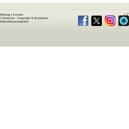
Sitemap
|
Contact
©
Exsite.be
-
Copyright & Disclaimer
-
Gebruiksvoorwaarden