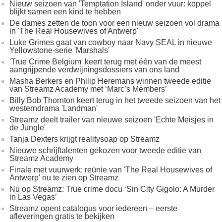
Nieuw seizoen van 'Temptation Island' onder vuur: koppel
blijkt samen een kind te hebben
De dames zetten de toon voor een nieuw seizoen vol drama
in 'The Real Housewives of Antwerp'
Luke Grimes gaat van cowboy naar Navy SEAL in nieuwe
Yellowstone-serie 'Marshals'
'True Crime Belgium' keert terug met één van de meest
aangrijpende verdwijningsdossiers van ons land
Masha Berkers en Philip Heremans winnen tweede editie
van Streamz Academy met ‘Marc’s Members’
Billy Bob Thornton keert terug in het tweede seizoen van het
westerndrama 'Landman'
Streamz deelt trailer van nieuwe seizoen 'Echte Meisjes in
de Jungle'
Tanja Dexters krijgt realitysoap op Streamz
Nieuwe schrijftalenten gekozen voor tweede editie van
Streamz Academy
Finale met vuurwerk: reünie van 'The Real Housewives of
Antwerp' nu te zien op Streamz
Nu op Streamz: True crime docu ‘Sin City Gigolo: A Murder
in Las Vegas’
Streamz opent catalogus voor iedereen – eerste
afleveringen gratis te bekijken