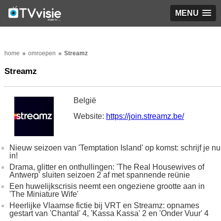
MENU
home
omroepen
Streamz
Streamz
België
Website:
https://join.streamz.be/
Nieuw seizoen van 'Temptation Island' op komst: schrijf je nu
in!
Drama, glitter en onthullingen: 'The Real Housewives of
Antwerp' sluiten seizoen 2 af met spannende reünie
Een huwelijkscrisis neemt een ongeziene grootte aan in
'The Miniature Wife'
Heerlijke Vlaamse fictie bij VRT en Streamz: opnames
gestart van 'Chantal' 4, 'Kassa Kassa' 2 en 'Onder Vuur' 4