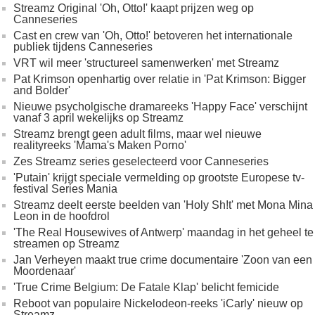
Streamz Original 'Oh, Otto!' kaapt prijzen weg op
Canneseries
Cast en crew van 'Oh, Otto!' betoveren het internationale
publiek tijdens Canneseries
VRT wil meer 'structureel samenwerken' met Streamz
Pat Krimson openhartig over relatie in 'Pat Krimson: Bigger
and Bolder'
Nieuwe psycholgische dramareeks 'Happy Face' verschijnt
vanaf 3 april wekelijks op Streamz
Streamz brengt geen adult films, maar wel nieuwe
realityreeks 'Mama's Maken Porno'
Zes Streamz series geselecteerd voor Canneseries
'Putain' krijgt speciale vermelding op grootste Europese tv-
festival Series Mania
Streamz deelt eerste beelden van 'Holy Sh!t' met Mona Mina
Leon in de hoofdrol
'The Real Housewives of Antwerp' maandag in het geheel te
streamen op Streamz
Jan Verheyen maakt true crime documentaire 'Zoon van een
Moordenaar'
'True Crime Belgium: De Fatale Klap' belicht femicide
Reboot van populaire Nickelodeon-reeks 'iCarly' nieuw op
Streamz