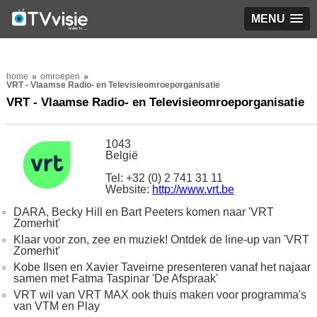
MENU
home
omroepen
VRT - Vlaamse Radio- en Televisieomroeporganisatie
VRT - Vlaamse Radio- en Televisieomroeporganisatie
1043
België
Tel: +32 (0) 2 741 31 11
Website:
http://www.vrt.be
DARA, Becky Hill en Bart Peeters komen naar 'VRT
Zomerhit'
Klaar voor zon, zee en muziek! Ontdek de line-up van 'VRT
Zomerhit'
Kobe Ilsen en Xavier Taveirne presenteren vanaf het najaar
samen met Fatma Taspinar 'De Afspraak'
VRT wil van VRT MAX ook thuis maken voor programma's
van VTM en Play