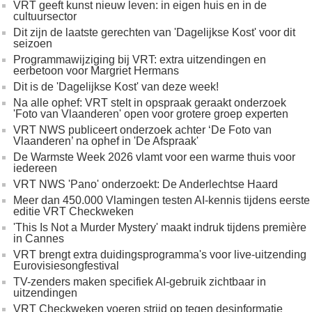
VRT geeft kunst nieuw leven: in eigen huis en in de
cultuursector
Dit zijn de laatste gerechten van 'Dagelijkse Kost' voor dit
seizoen
Programmawijziging bij VRT: extra uitzendingen en
eerbetoon voor Margriet Hermans
Dit is de 'Dagelijkse Kost' van deze week!
Na alle ophef: VRT stelt in opspraak geraakt onderzoek
'Foto van Vlaanderen' open voor grotere groep experten
VRT NWS publiceert onderzoek achter ‘De Foto van
Vlaanderen’ na ophef in 'De Afspraak'
De Warmste Week 2026 vlamt voor een warme thuis voor
iedereen
VRT NWS 'Pano' onderzoekt: De Anderlechtse Haard
Meer dan 450.000 Vlamingen testen AI-kennis tijdens eerste
editie VRT Checkweken
'This Is Not a Murder Mystery' maakt indruk tijdens première
in Cannes
VRT brengt extra duidingsprogramma's voor live-uitzending
Eurovisiesongfestival
TV-zenders maken specifiek AI‑gebruik zichtbaar in
uitzendingen
VRT Checkweken voeren strijd op tegen desinformatie