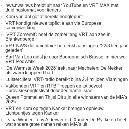
nws.nws.nws breidt uit naar YouTube en VRT MAX met
duidingsformat voor tieners
Kom van dat gat af bereikt hoogtepunt
VRT kondigt nieuwe topfictie aan via Europese
samenwerking
'VRT Zomerhit': heel de zomer lang VRT aan zee in
Blankenberge
VRT NWS documentaire herdenkt aanslagen: '22/3 tien jaar
geleden'
Bart Van Loo gidst je door Bourgondisch Brussel in nieuwe
VRT PodWalk
'De Warmste Week 2026' trekt naar Mechelen: De Nekker
als warm kloppend hart
Luistercijfers! VRT-radio bereikt bijna 2,4 miljoen Vlamingen
Vakbonden VRT en RTBF roepen op tot boycot
Eurovisiesongfestival door deelname Israël
Queen Pommelien Thijs! Dit zijn alle winnaars van de MIA's
2025
VRT en Kom op tegen Kanker brengen opnieuw
Lichtpuntjes tegen Kanker
Dana Winner, Toby Alderweireld, Xander De Rycke en heel
wat andere grote namen reiken MIA's uit